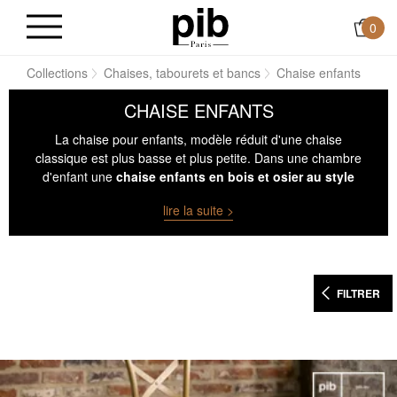
0
il
Collections
Chaises, tabourets et bancs
Chaise enfants
CHAISE ENFANTS
La chaise pour enfants, modèle réduit d'une chaise
classique est plus basse et plus petite. Dans une chambre
d'enfant une
chaise enfants en bois et osier au style
campagne
donnera un effet ancien, comme si la chaise
lire la suite >
d'antan avait été récupéré dans le grenier des grands-
parents ou chiné dans une brocante.
FILTRER