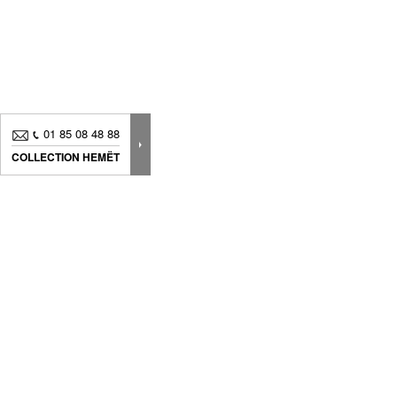
01 85 08 48 88
COLLECTION HEMËT
Nouveautés, bons plans.. Inscrivez-vous à
notre
newsletter
pour suivre
toute notre actualité