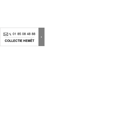
01 85 08 48 88
COLLECTIE HEMËT
Nieuws, Tips... Schrijf je in voor onze nieuwsbrief en
volg onze laatste updates