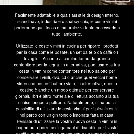
Facilmente adattabile a qualsiasi stile di design interno,
scandinavo, industriale o shabby chic, le ceste vimini
porteranno quel tocco di naturalezza tanto necessario a
tutto l'ambiente.
Utilizzate le ceste vimini in cucina per riporre i prodotti
per la casa come le posate, un set da tè o da caffè o i
tovaglioli. Accanto al camino fanno da grande
contenitore per la legna. In alternativa, puoi usare la tua
cesta in vimini come contenitore nel tuo salotto per
conservare i vinili, dvd, cd o anche quei vecchi home
video che non osi buttare via o, in alternativa, questo
cestino è anche un modo ottimale per conservare
giornali, libri e altro materiale di lettura accanto alla tua
chaise longue o poltrona. Naturalmente, si ha poi la
possibilità di utilizzare le ceste vimini per i pic-nic estivi
nel parco con un gin tonic o limonata fatta in casa.
Pensate di utilizzare la vostra nuova cesta in vimini in
bagno per riporre asciugamani di ricambio per i vostri
ospiti e persone care o anche come un modo chic per