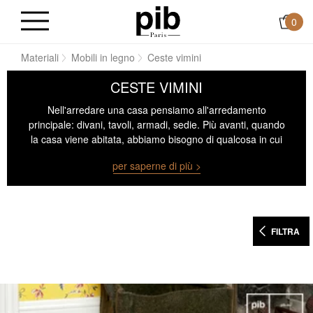
0
me
Materiali
Mobili in legno
Ceste vimini
CESTE VIMINI
Nell'arredare una casa pensiamo all'arredamento
principale: divani, tavoli, armadi, sedie. Più avanti, quando
la casa viene abitata, abbiamo bisogno di qualcosa in cui
riporre tutti i nostri oggetti.
Tra gli oggetti realizzati in
per saperne di più >
materiali organici, spiccano le ceste vimini
.
FILTRA