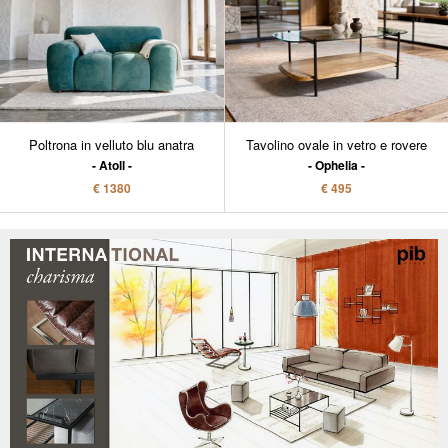
Poltrona in velluto blu anatra
Tavolino ovale in vetro e rovere
Atoll
Ophelia
€ 1380
€ 495