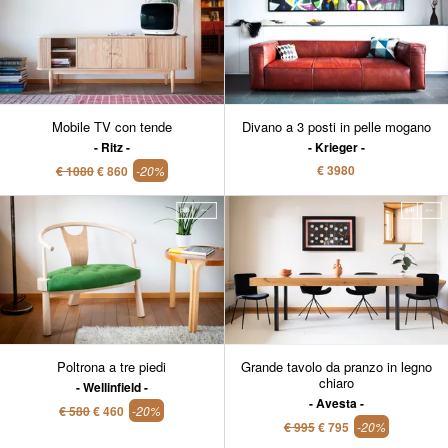
Mobile TV con tende
Divano a 3 posti in pelle mogano
Ritz
Krieger
€ 3980
€ 1080
€ 860
-20%
Poltrona a tre piedi
Grande tavolo da pranzo in legno
chiaro
Wellinfield
Avesta
€ 580
€ 460
-20%
€ 995
€ 795
-20%