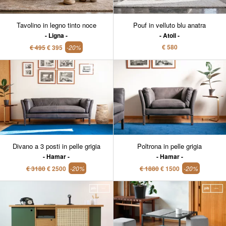
Tavolino in legno tinto noce
Pouf in velluto blu anatra
Ligna
Atoll
€ 580
€ 495
€ 395
-20%
Divano a 3 posti in pelle grigia
Poltrona in pelle grigia
Hamar
Hamar
€ 3180
€ 2500
-20%
€ 1880
€ 1500
-20%