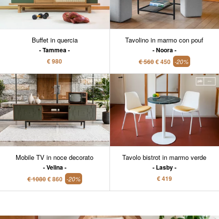
Buffet in quercia
Tavolino in marmo con pouf
Tammea
Noora
€ 980
€ 560
€ 450
-20%
Mobile TV in noce decorato
Tavolo bistrot in marmo verde
Velina
Lasby
€ 419
€ 1080
€ 860
-20%