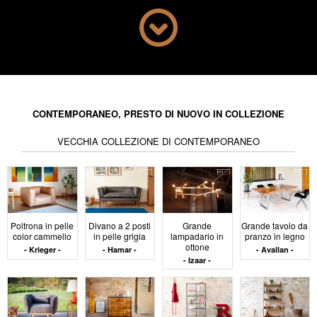
spesso monolitici ma non imponenti. Ogni pezzo ha una
funzione precisa, pur lasciando spazio
all'interpretazione del suo utilizzo.
Materiali e
trattamenti
CONTEMPORANEO, PRESTO DI NUOVO IN COLLEZIONE
VECCHIA COLLEZIONE DI CONTEMPORANEO
superficiali nello
stile
Poltrona in pelle
Divano a 2 posti
Grande
Grande tavolo da
contemporaneo
color cammello
in pelle grigia
lampadario in
pranzo in legno
ottone
Krieger
Hamar
Avallan
Izaar
I mobili contemporanei utilizzano materiali scelti per la
loro stabilità, facilità di manutenzione e compatibilità