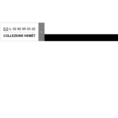
02 82 95 03 22
COLLEZIONE HEMËT
Novità, consigli.. Iscriviti alla
nostra newsletter
per
seguire
tutte le nostre news