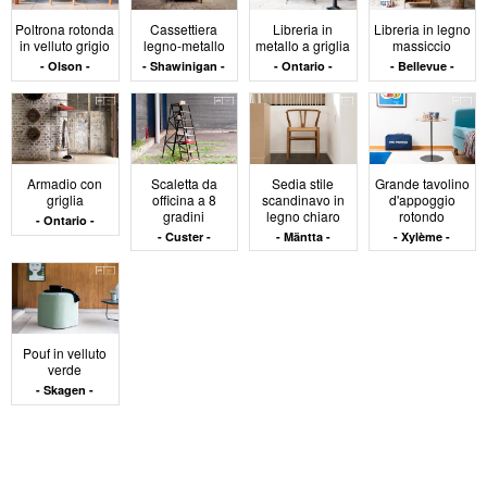
visiva. Il legno, spesso trattato in modo trasparente o
Poltrona rotonda
Cassettiera
Libreria in
Libreria in legno
opaco, è abbinato a superfici verniciate, metallo
in velluto grigio
legno-metallo
metallo a griglia
massiccio
verniciato a polvere o tessuti a trama fitta. Il vetro, se
Olson
Shawinigan
Ontario
Bellevue
presente, è sobrio: smerigliato, colorato o strutturato.
Le finiture sono discrete, senza effetto lucido o forte
contrasto. Questa sobrietà materica permette di
armonizzare facilmente i diversi elementi e di assorbire
visivamente le transizioni d'uso all'interno dello stesso
Armadio con
Scaletta da
Sedia stile
Grande tavolino
volume.
griglia
officina a 8
scandinavo in
d'appoggio
gradini
legno chiaro
rotondo
Ontario
Compatibilità con
Custer
Mäntta
Xylème
gli usi domestici
Pouf in velluto
attuali
verde
Skagen
I mobili contemporanei sono pensati per interni in cui le
funzioni evolvono nel tempo. Si inseriscono in spazi