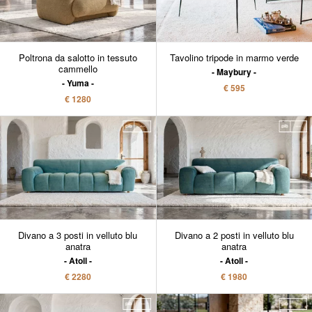
Poltrona da salotto in tessuto
Tavolino tripode in marmo verde
cammello
Maybury
Yuma
€ 595
€ 1280
Divano a 3 posti in velluto blu
Divano a 2 posti in velluto blu
anatra
anatra
Atoll
Atoll
€ 2280
€ 1980