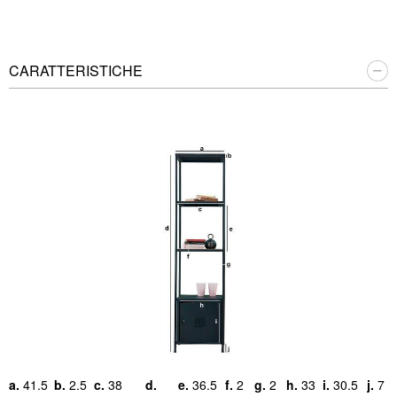
CARATTERISTICHE
a.
41.5
b.
2.5
c.
38
d.
e.
36.5
f.
2
g.
2
h.
33
i.
30.5
j.
7