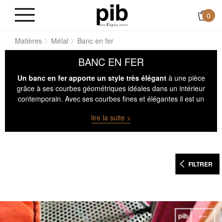
0
il
Matières
Métal
Banc en fer
BANC EN FER
Un banc en fer apporte un style très élégant
à une pièce
grâce à ses courbes géométriques idéales dans un intérieur
contemporain. Avec ses courbes fines et élégantes il est un
meuble remarquable dans un intérieur.
lire la suite >
FILTRER