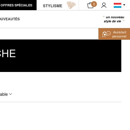
0
OFFRES SPÉCIALES
STYLISME
un nouveau
0
OUVEAUTÉS
style de vie
Assistant
personnel
CHE
table