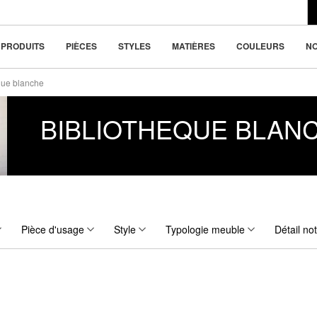
du design moderne
la beauté dans la
PRODUITS
PIÈCES
STYLES
MATIÈRES
COULEURS
N
que blanche
BIBLIOTHEQUE BLAN
Pièce d'usage
Style
Typologie meuble
Détail no