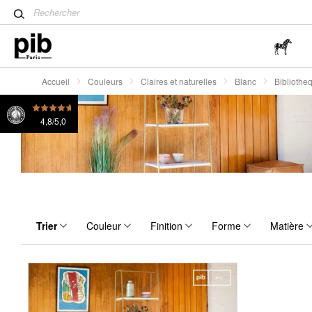
Table tulipe : un classique 
Wabi-Sabi : L'art de trouver 
simplicité
Accueil
Couleurs
Claires et naturelles
Blanc
Bibliothe
4,8/5,0
Trier
Couleur
Finition
Forme
Matière