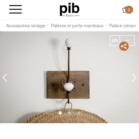
0
l
Accessoires vintage
Patères et porte-manteaux
Patère céramiq