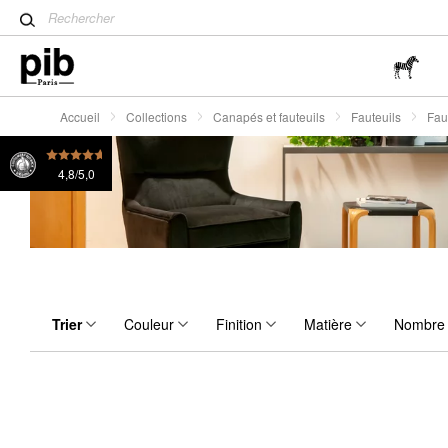
Table tulipe : un classique 
Wabi-Sabi : L'art de trouver 
simplicité
Accueil
Collections
Canapés et fauteuils
Fauteuils
Fau
4,8/5,0
Trier
Couleur
Finition
Matière
Nombre 