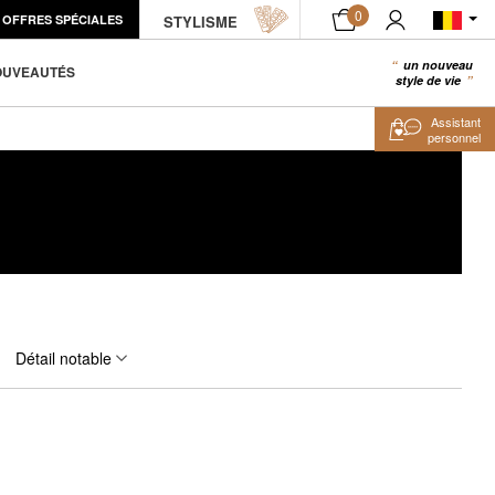
0
OFFRES SPÉCIALES
STYLISME
un nouveau
0
OUVEAUTÉS
style de vie
Assistant
personnel
Détail notable