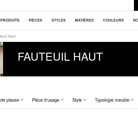
du design moderne
la beauté dans la
PRODUITS
PIÈCES
STYLES
MATIÈRES
COULEURS
N
teuil haut
FAUTEUIL HAUT
de places
Pièce d'usage
Style
Typologie meuble