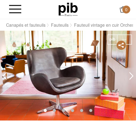
0
s
Canapés et fauteuils
Fauteuils
Fauteuil vintage en cuir Orchest