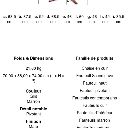
a.
68.5
b.
87.5
c.
52
d.
68.5
e.
46
f.
60
g.
46
h.
45
i.
35.5
cm
cm
cm
cm
cm
cm
cm
cm
cm
Poids & Dimensions
Famille de produits
21,00 kg
Chaise en cuir
70,00 x 88,00 x 74,00 cm (L x H x
Fauteuil Scandinave
P)
Fauteuil haut
Fauteuil pivotant
Couleur
Gris
Fauteuils contemporains
Marron
Fauteuils cuir
Détail notable
Fauteuils d'intérieur
Pivotant
Fauteuils marron
Finition
Mate
Fauteuils modernes