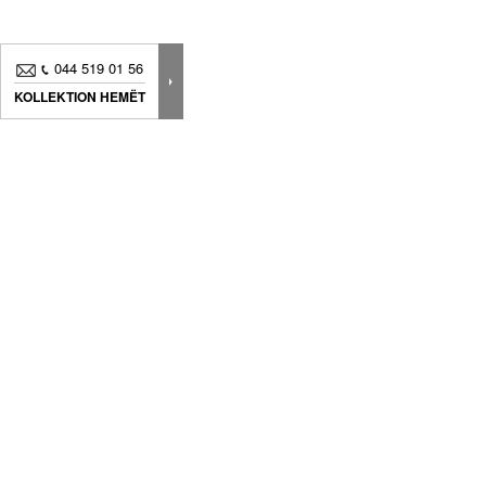
044 519 01 56
KOLLEKTION HEMËT
Neuheiten, Dekorationstipps ? Abonnieren Sie
unseren
Newsletter
um immer am neuesten Stand zu sein
Wir bieten Produkte an, die unter sorgfältiger Herstellung mit der