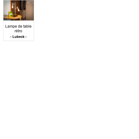
Intégrer un meuble
doré dans une
Lampe de table
rétro
Lubeck
composition
d’ensemble
Un meuble doré s’inscrit dans une composition qui
repose sur la hiérarchie des matières et des tonalités. Il
ne s’agit pas d’ajouter un élément brillant, mais de
structurer l’espace par la répartition des points
d’attention. Un piètement doré peut alléger une table
sombre. Une étagère en métal doré peut s’intégrer
dans un mur clair sans créer de rupture. L’objectif est
d’introduire une liaison ou un rythme, pas un accent
isolé. L’usage répété de cette finition dans une même