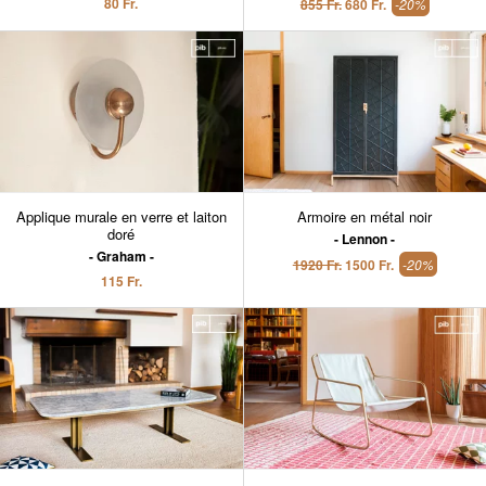
80 Fr.
855 Fr.
680 Fr.
-20%
Applique murale en verre et laiton
Armoire en métal noir
doré
Lennon
Graham
1920 Fr.
1500 Fr.
-20%
115 Fr.