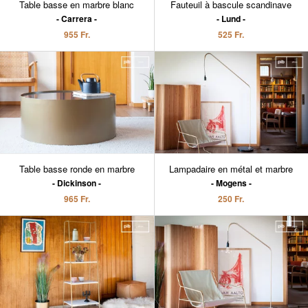
Table basse en marbre blanc
Fauteuil à bascule scandinave
Carrera
Lund
955 Fr.
525 Fr.
Table basse ronde en marbre
Lampadaire en métal et marbre
Dickinson
Mogens
965 Fr.
250 Fr.