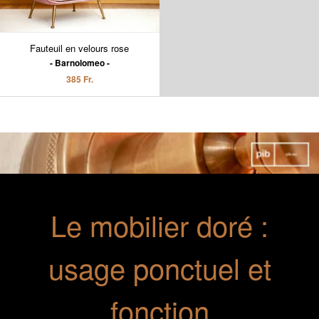
Fauteuil en velours rose
Barnolomeo
385 Fr.
Le mobilier doré :
usage ponctuel et
fonction