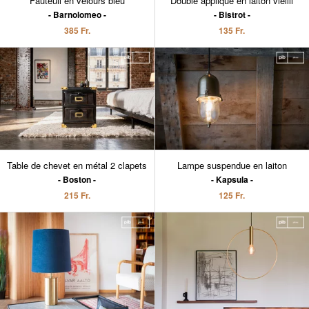
Fauteuil en velours bleu
Double applique en laiton vieilli
Barnolomeo
Bistrot
385 Fr.
135 Fr.
Table de chevet en métal 2 clapets
Lampe suspendue en laiton
Boston
Kapsula
215 Fr.
125 Fr.