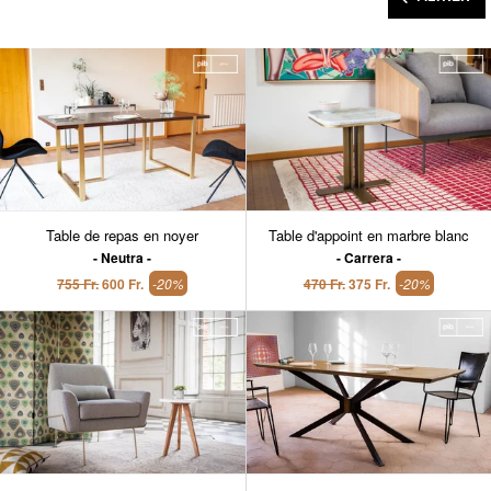
Table de repas en noyer
Table d'appoint en marbre blanc
Neutra
Carrera
755 Fr.
600 Fr.
-20%
470 Fr.
375 Fr.
-20%