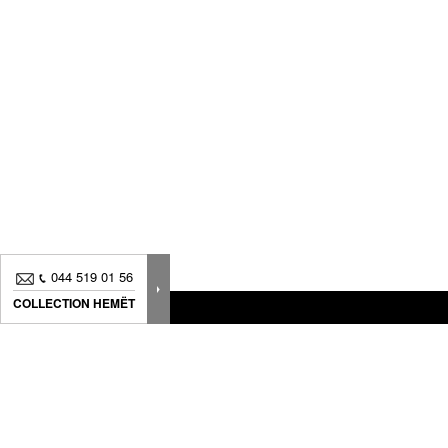
044 519 01 56
COLLECTION HEMËT
Nouveautés, bons plans.. Inscrivez-vous à
notre
newsletter
pour suivre
toute notre actualité