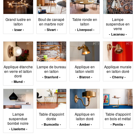
finitions dorées :
associations
Grand lustre en
Bout de canapé
Table ronde en
Lampe
laiton
en marbre noir
laiton
suspendue en
verre
Izaar
Sivart
Liverpool
Lacanau
maîtrisées
Le doré est le plus souvent appliqué sur du métal :
Applique étanche
Lampe de bureau
Applique en
Applique murale
acier, aluminium, parfois laiton massif. La finition peut
en verre et laiton
en laiton
laiton vieilli
en laiton doré
être brossée, brillante ou vieillie. Une finition brossée
doré
Stanford
Bistrot
Cherny
diffuse la lumière de manière homogène ; une finition
Mund
brillante crée des points lumineux ponctuels. Ce rendu
influe sur la perception globale du meuble : plus le
support est lisse, plus le doré ressort. Il est donc
recommandé d’associer ces éléments à des surfaces
mates ou texturées : bois brut, pierre, céramique, lin.
Lampe
Table d'appoint
Applique en
Table d'appoint
Cette opposition visuelle permet de faire ressortir le
suspendue
dorée
laiton doré
en bois et métal
bombé noire
Bumcello
Amber
Pontis
détail doré sans déséquilibrer l’ensemble.
Liselotte