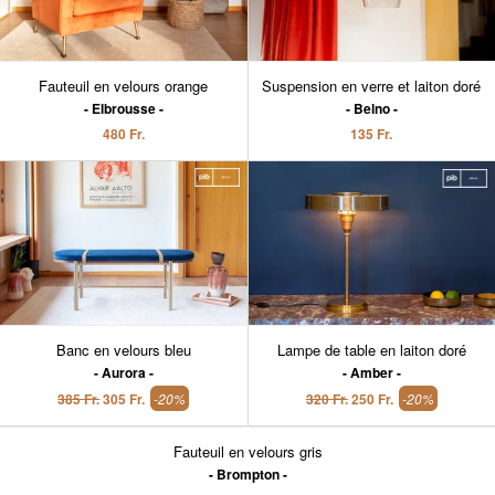
Fauteuil en velours orange
Suspension en verre et laiton doré
Elbrousse
Belno
480 Fr.
135 Fr.
Banc en velours bleu
Lampe de table en laiton doré
Aurora
Amber
385 Fr.
305 Fr.
-20%
320 Fr.
250 Fr.
-20%
Fauteuil en velours gris
Brompton