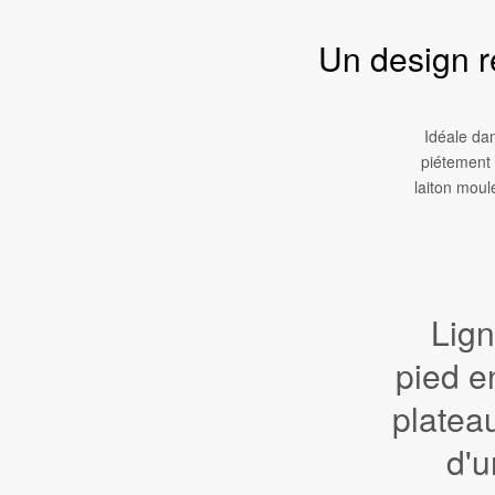
Un design ré
Idéale dan
piétement 
laiton moul
Lign
pied e
platea
d'u