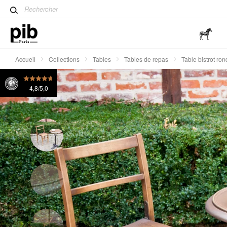
Table tulipe : un classique 
Table bistrot ronde bois et métal Vaiana
385 Fr.
Wabi-Sabi : L'art de trouver 
simplicité
Accueil
Collections
Tables
Tables de repas
Table bistrot ro
4,8/5,0