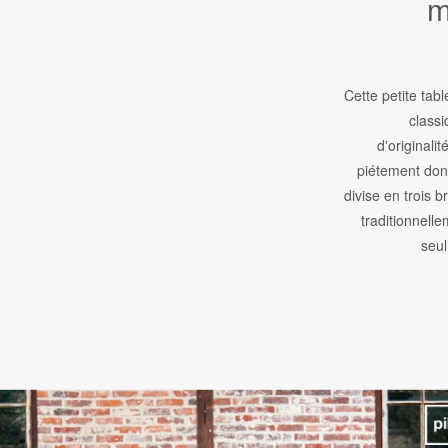
m
Cette petite tabl
class
d'originali
piétement dont
divise en trois b
traditionnelle
seu