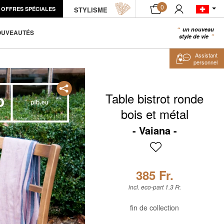
0
OFFRES SPÉCIALES
STYLISME
AJOUTER AU PANIER
un nouveau
0
OUVEAUTÉS
style de vie
Assistant
personnel
Table bistrot ronde
bois et métal
Vaiana
385 Fr.
incl. eco-part 1.3 Fr.
fin de collection