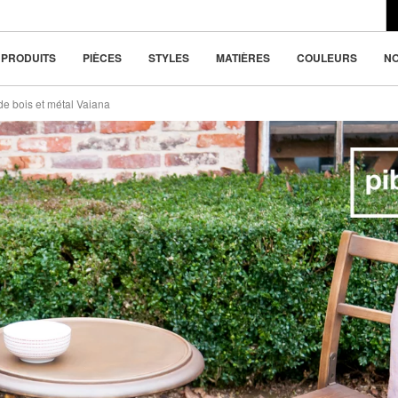
du design moderne
la beauté dans la
PRODUITS
PIÈCES
STYLES
MATIÈRES
COULEURS
N
nde bois et métal Vaiana