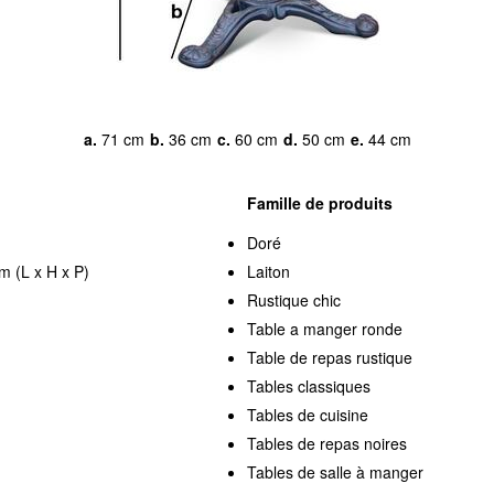
a.
71 cm
b.
36 cm
c.
60 cm
d.
50 cm
e.
44 cm
Famille de produits
Doré
m (L x H x P)
Laiton
Rustique chic
Table a manger ronde
Table de repas rustique
Tables classiques
Tables de cuisine
Tables de repas noires
Tables de salle à manger