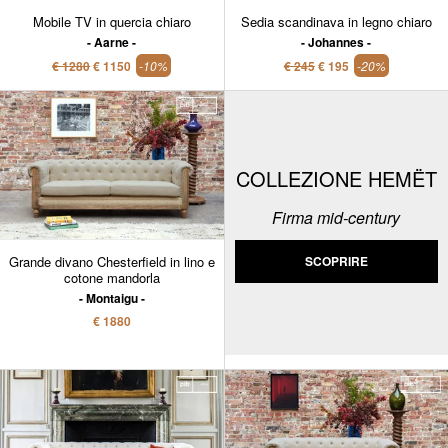
Mobile TV in quercia chiaro
Sedia scandinava in legno chiaro
Aarne
Johannes
€ 1280
€ 1150
-10%
€ 245
€ 195
-20%
COLLEZIONE HEMËT
Firma mid-century
Grande divano Chesterfield in lino e
SCOPRIRE
cotone mandorla
Montaigu
€ 1880