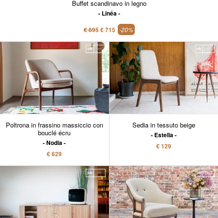
Buffet scandinavo in legno
Linéa
€ 895
€ 715
-20%
Poltrona in frassino massiccio con
Sedia in tessuto beige
bouclé écru
Estella
Nodia
€ 129
€ 629