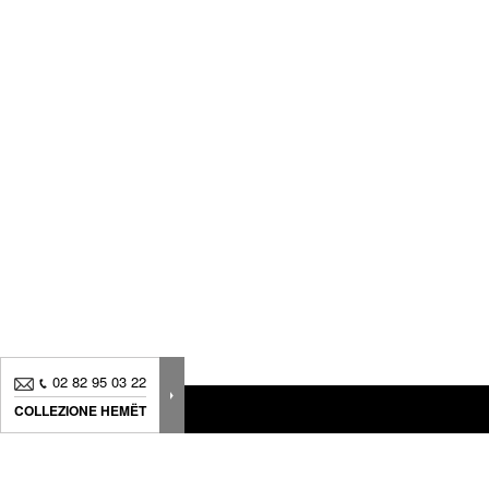
02 82 95 03 22
COLLEZIONE HEMËT
Novità, consigli.. Iscriviti alla
nostra newsletter
per