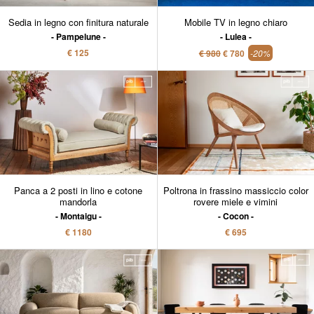
Sedia in legno con finitura naturale
Mobile TV in legno chiaro
Pampelune
Lulea
€ 125
€ 980
€ 780
-20%
Panca a 2 posti in lino e cotone
Poltrona in frassino massiccio color
mandorla
rovere miele e vimini
Montaigu
Cocon
€ 1180
€ 695