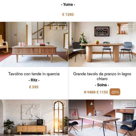
Yuma
€ 1280
Tavolino con tende in quercia
Grande tavolo da pranzo in legno
chiaro
Ritz
Solna
€ 595
€ 1480
€ 1150
-20%