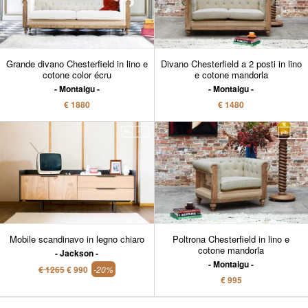
Grande divano Chesterfield in lino e
Divano Chesterfield a 2 posti in lino
cotone color écru
e cotone mandorla
Montaigu
Montaigu
€ 1880
€ 1480
Mobile scandinavo in legno chiaro
Poltrona Chesterfield in lino e
cotone mandorla
Jackson
Montaigu
€ 1265
€ 990
-20%
€ 995