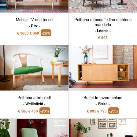
Mobile TV con tende
Poltrona rotonda in lino e cotone
mandorla
Ritz
Léonie
€ 1080
€ 860
-20%
€ 595
Poltrona a tre piedi
Buffet in rovere chiaro
Wellinfield
Fiska
€ 580
€ 460
-20%
€ 995
€ 795
-20%