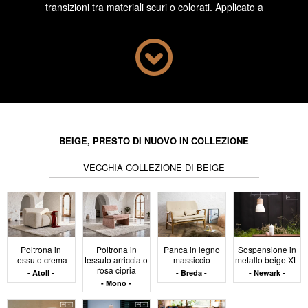
transizioni tra materiali scuri o colorati. Applicato a
contenitori, sedute o strutture secondarie, contribuisce
a una lettura più pacata dei volumi. Questa neutralità
attiva si basa sulla precisione delle forme e sull'armonia
delle texture per evitare qualsiasi effetto sfocato o
indefinito.
Impatto dei
BEIGE, PRESTO DI NUOVO IN COLLEZIONE
materiali e delle
VECCHIA COLLEZIONE DI BEIGE
finiture sulle tonalità
del beige
Poltrona in
Poltrona in
Panca in legno
Sospensione in
tessuto crema
tessuto arricciato
massiccio
metallo beige XL
rosa cipria
Atoll
Breda
Newark
Mono
La percezione del beige varia a seconda della
superficie. Sui tessuti, la luce si distribuisce in modo