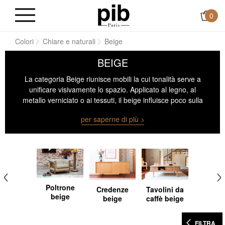
0
me
Colori
Chiare e naturali
Beige
BEIGE
La categoria Beige riunisce mobili la cui tonalità serve a
unificare visivamente lo spazio. Applicato al legno, al
metallo verniciato o ai tessuti, il beige influisce poco sulla
luminosità dell'ambiente, consentendo di utilizzarlo su
per saperne di più >
volumi solidi senza appesantire la composizione. Funziona
come superficie di fondo o come collegamento tra elementi
più contrastanti. Ogni pezzo di questa selezione si basa su
un equilibrio tra materiale, forma e colore, in una logica di
integrazione fluida all'interno di un design neutro o
strutturato.
Poltrone
Credenze
Tavolini da
beige
beige
caffè beige
FILTRA