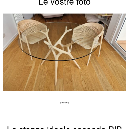
Le vostre foto
"****"