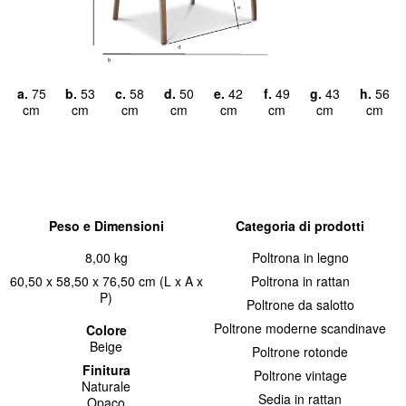
a.
75
b.
53
c.
58
d.
50
e.
42
f.
49
g.
43
h.
56
cm
cm
cm
cm
cm
cm
cm
cm
Peso e Dimensioni
Categoria di prodotti
8,00 kg
Poltrona in legno
60,50 x 58,50 x 76,50 cm (L x A x
Poltrona in rattan
P)
Poltrone da salotto
Poltrone moderne scandinave
Colore
Beige
Poltrone rotonde
Finitura
Poltrone vintage
Naturale
Sedia in rattan
Opaco