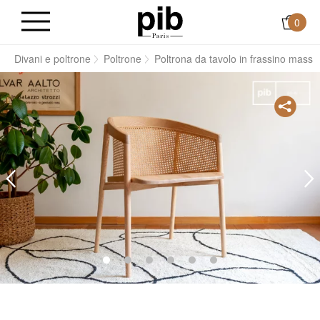
0
i
Divani e poltrone
Poltrone
Poltrona da tavolo in frassino massi