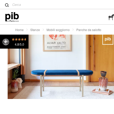
Tavolo Tulip: un classico de
Wabi-Sabi: l'arte di trovare la
semplicità
Home
Stanze
Mobili soggiorno
Panche da salotto
4,8/5,0