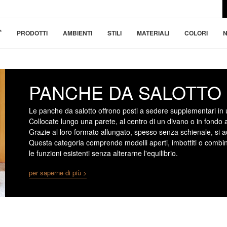
l design moderno
 bellezza nella
PRODOTTI
AMBIENTI
STILI
MATERIALI
COLORI
N
PANCHE DA SALOTTO
Le panche da salotto offrono posti a sedere supplementari in
Collocate lungo una parete, al centro di un divano o in fondo
Grazie al loro formato allungato, spesso senza schienale, si a
Questa categoria comprende modelli aperti, imbottiti o combi
le funzioni esistenti senza alterarne l'equilibrio.
per saperne di più >