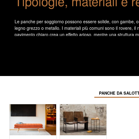
Tipologie, materiali e r
Le panche per soggiorno possono essere solide, con gambe, o com
legno grezzo o metallo. I materiali più comuni sono il rovere, il
pavimento chiaro crea un effetto arioso, mentre una struttura me
principali, senza entrare in competizione con esse.
Utilizzi complementari 
La panca da salotto può essere utilizzata per sedersi brevemen
temporanea per un vassoio, un libro o una coperta. Nella sua v
rispettare le dimensioni disponibili per non compromettere le di
PANCHE DA SALOTT
funzioni senza ridefinire la struttura complessiva dell'ambiente.
La panca da soggiorno funge da mobile di collegamento. Collega u
La panca del soggiorno agisce come un mobile di collegament