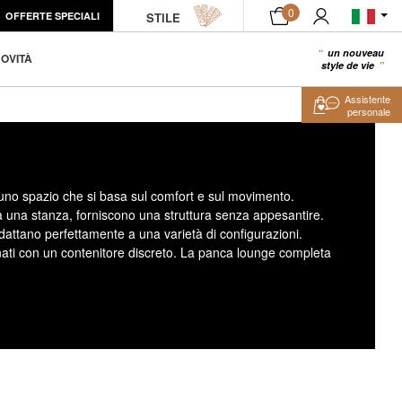
0
OFFERTE SPECIALI
STILE
un nouveau
0
OVITÀ
style de vie
Assistente
personale
 uno spazio che si basa sul comfort e sul movimento.
 a una stanza, forniscono una struttura senza appesantire.
dattano perfettamente a una varietà di configurazioni.
nati con un contenitore discreto. La panca lounge completa