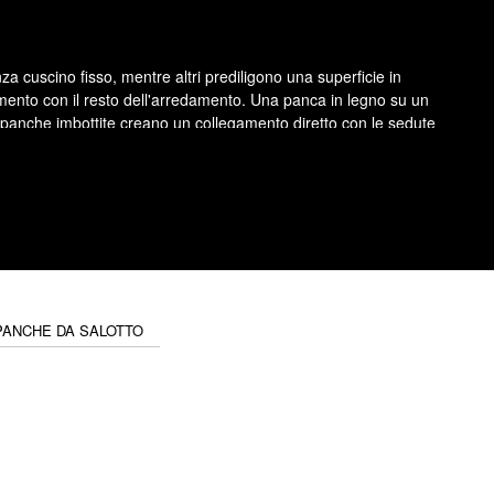
 cuscino fisso, mentre altri prediligono una superficie in
inamento con il resto dell'arredamento. Una panca in legno su un
Le panche imbottite creano un collegamento diretto con le sedute
i esistenti
lemento del divano. Può anche essere utilizzata come superficie
a una zona vuota. Il suo utilizzo rimane flessibile, ma deve
no introduce un volume basso e leggibile che si adatta alle
PANCHE DA SALOTTO
a esistente e alla logica di circolazione dello spazio.