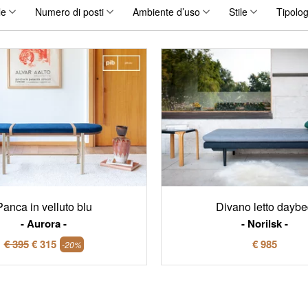
le
Numero di posti
Ambiente d’uso
Stile
Tipolog
Panca in velluto blu
Divano letto dayb
Aurora
Norilsk
€ 395
€ 315
€ 985
-20%