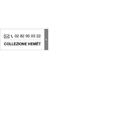
02 82 95 03 22
COLLEZIONE HEMËT
Vi proponiamo dei prodotti fatti per sviluppare 
decorazione fuori dal comune, realizzati con cur
design senza tempo, e scelti per mantenere un
coerenza stilistica che facilita gli accostamenti.