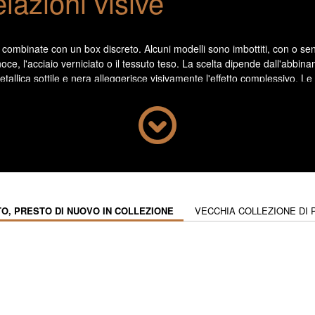
elazioni visive
binate con un box discreto. Alcuni modelli sono imbottiti, con o senza
 noce, l'acciaio verniciato o il tessuto teso. La scelta dipende dall'abb
tallica sottile e nera alleggerisce visivamente l'effetto complessivo. 
e collegamenti con i mobil
te, appoggiare un oggetto sul tavolo o accogliere gli ospiti come comp
ersione lunga e bassa, accompagna una composizione a parete o bilanci
stanze di passaggio. L'integrazione di una panca nel layout del soggior
O, PRESTO DI NUOVO IN COLLEZIONE
VECCHIA COLLEZIONE DI 
si diversi senza moltiplicare le masse visive, adattandosi alla geometri
o