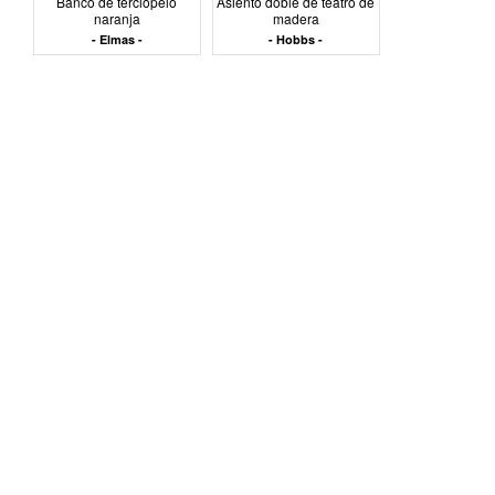
Banco de terciopelo
Asiento doble de teatro de
naranja
madera
Elmas
Hobbs