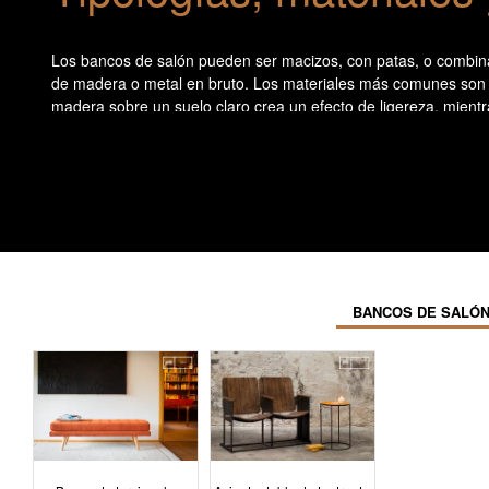
Los bancos de salón pueden ser macizos, con patas, o combinad
de madera o metal en bruto. Los materiales más comunes son el 
madera sobre un suelo claro crea un efecto de ligereza, mientr
asiento principal, sin competir con él.
Usos complementarios y
El banco del salón puede utilizarse para sentarse brevemente,
para colocar una bandeja, un libro o una manta. En su versión 
dimensiones disponibles para no comprometer las distancias de p
BANCOS DE SALÓN
estructura general de la estancia.
El banco de salón actúa como mueble de unión. Conecta diferent
El banco del salón actúa como mueble de unión