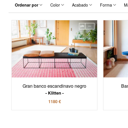
Ordenar por
Color
Acabado
Forma
Ma
Gran banco escandinavo negro
Ban
Klitten
1180 €