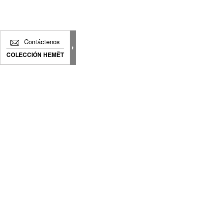
Contáctenos
COLECCIÓN HEMËT
Ofrecemos productos diseñados para crear su e
único, con acabados impecables, diseños clási
para combinar elementos estilísticos en perfect
armonía.