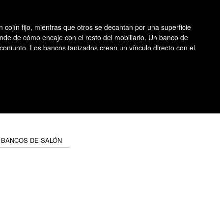
cojín fijo, mientras que otros se decantan por una superficie
ende de cómo encaje con el resto del mobiliario. Un banco de
conjunto. Los bancos tapizados crean un vínculo directo con el
io existente
 del sofá. También puede utilizarse como superficie temporal
ía. Su uso sigue siendo flexible, pero debe respetar las
n bajo y legible que se ajusta a las funciones sin redefinir la
 BANCOS DE SALÓN
stente y a la lógica de circulación del espacio.