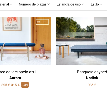
terial
Número de plazas
Estancia de uso
Estilo
co de terciopelo azul
Banqueta daybed
Aurora
Norilsk
395 €
315 €
985 €
-20%