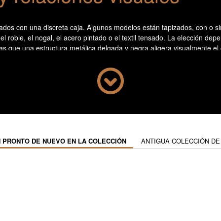
os con una discreta caja. Algunos modelos están tapizados, con o sin 
roble, el nogal, el acero pintado o el textil tensado. La elección dep
as que una estructura metálica delgada y negra aligera visualmente el 
 vínculos con el mobiliar
 colocar un objeto sobre la mesa o recibir invitados como complemento
larga y baja, acompaña una composición mural o equilibra una zona vac
aso. Integrar un banco en la distribución del salón introduce un volume
 PRONTO DE NUEVO EN LA COLECCIÓN
ANTIGUA COLECCIÓN DE
es usos sin multiplicar masas visuales, adaptándose a la geometría exi