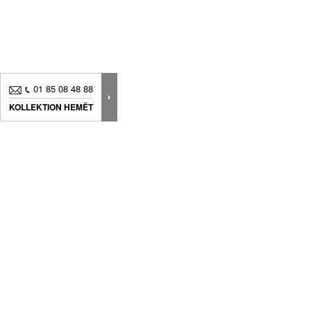
01 85 08 48 88
KOLLEKTION HEMËT
Neuheiten, Dekorationstipps ? Abonnieren Sie
unseren
Newsletter
um immer am neuesten Stand zu sein