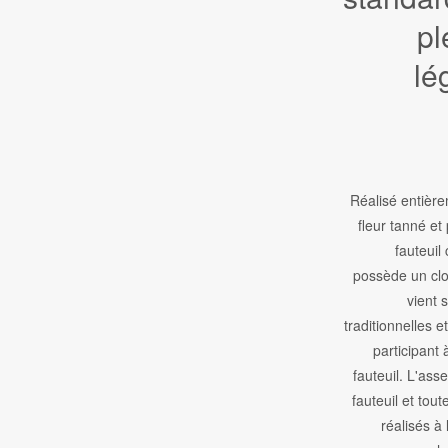
pl
lé
Réalisé entière
fleur tanné et 
fauteuil
possède un clo
vient 
traditionnelles e
participant 
fauteuil. L'as
fauteuil et tout
réalisés à 