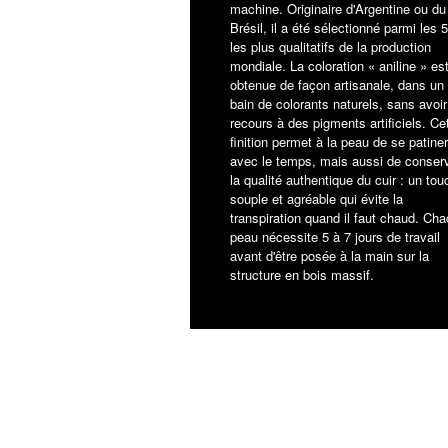
machine. Originaire d'Argentine ou du
Brésil, il a été sélectionné parmi les
les plus qualitatifs de la production
mondiale. La coloration « aniline » es
obtenue de façon artisanale, dans un
bain de colorants naturels, sans avoir
recours à des pigments artificiels. Ce
finition permet à la peau de se patiner
avec le temps, mais aussi de conser
la qualité authentique du cuir : un tou
souple et agréable qui évite la
transpiration quand il faut chaud. Ch
peau nécessite 5 à 7 jours de travail
avant d'être posée à la main sur la
structure en bois massif.