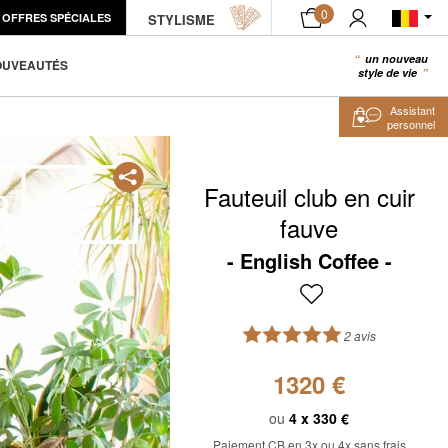
0
OFFRES SPÉCIALES
ÉCHANTILLON PRODUIT
STYLISME
AJOUTER AU PANIER
un nouveau
0
OUVEAUTÉS
style de vie
Assistant
personnel
Fauteuil club en cuir
fauve
English Coffee
2 avis
1320 €
ou
4 x
330 €
Paiement CB en 3x ou 4x sans frais