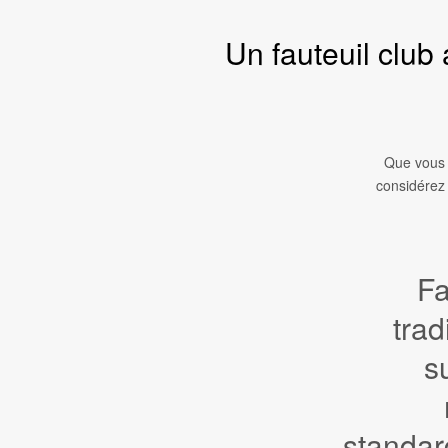
Un fauteuil club
Que vous 
considérez 
Fa
trad
s
standard