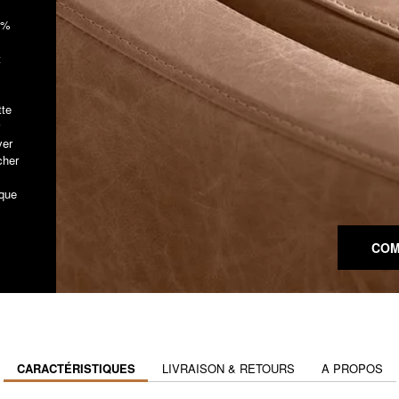
 5%
t
tte
ver
cher
aque
COM
CARACTÉRISTIQUES
LIVRAISON & RETOURS
A PROPOS