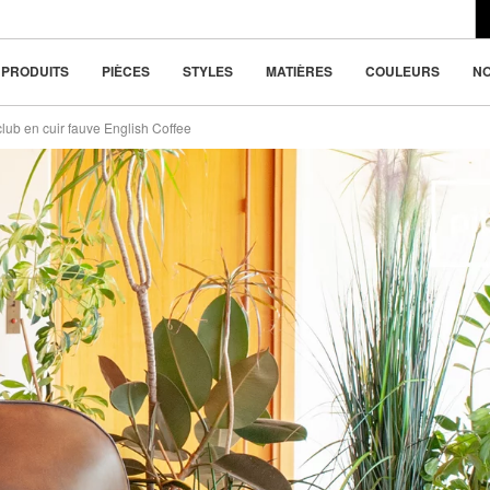
du design moderne
 4x
330 €
la beauté dans la
PRODUITS
PIÈCES
STYLES
MATIÈRES
COULEURS
N
club en cuir fauve English Coffee