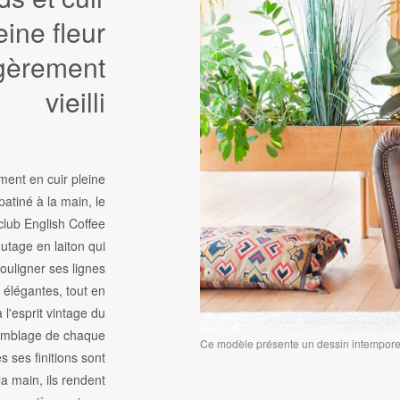
eine fleur
gèrement
vieilli
ment en cuir pleine
patiné à la main, le
 club English Coffee
utage en laiton qui
souligner ses lignes
t élégantes, tout en
à l'esprit vintage du
semblage de chaque
Ce modèle présente un dessin intemporel
es ses finitions sont
la main, ils rendent