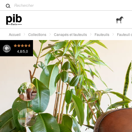
Table tulipe : un classique 
Fauteuil club en cuir fauve English Coffee
1320 €
ou
Wabi-Sabi : L'art de trouver 
simplicité
Accueil
Collections
Canapés et fauteuils
Fauteuils
Fauteuil 
4,8/5,0