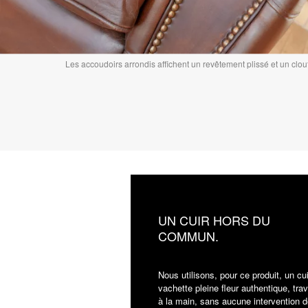
Les accoudoirs arrondis affichent un revêtement plissé et un clout
UN CUIR HORS DU
COMMUN.
Nous utilisons, pour ce produit, un cu
vachette pleine fleur authentique, trav
à la main, sans aucune intervention d