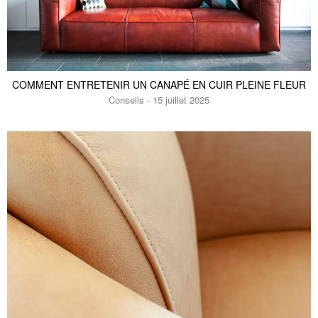
1395 €
795 €
COMMENT ENTRETENIR UN CANAPÉ EN CUIR PLEINE FLEUR
Conseils - 15 juillet 2025
Canapé 3 places en cuir pleine fleur
Canapé 2 places en cuir pleine fleur
noisette
noisette
Monza
Monza
3680 €
3280 €
Grand banc scandinave noir
Klitten
1180 €