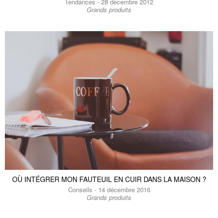
Tendances - 28 décembre 2012
Grands produits
Fauteuil en cuir noir
Canapé 3 places en cuir camel
Red Baron
Krieger
1280 €
3980 €
OÙ INTÉGRER MON FAUTEUIL EN CUIR DANS LA MAISON ?
Conseils - 14 décembre 2016
Canapé 2 places en cuir bordeaux
Canapé 3 places en cuir gris
Grands produits
Atsullivan
Hamar
3395 €
2700 €
-20%
3180 €
2500 €
-20%