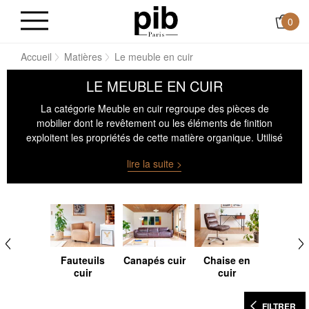
0
Accueil
Matières
Le meuble en cuir
LE MEUBLE EN CUIR
La catégorie Meuble en cuir regroupe des pièces de
mobilier dont le revêtement ou les éléments de finition
exploitent les propriétés de cette matière organique. Utilisé
sur une assise, un dossier ou une poignée, le cuir offre un
lire la suite >
contact souple, évolutif et visible. Sa teinte, sa texture et sa
patine varient selon l’usage et la lumière. Ce matériau se
distingue aussi par sa capacité à absorber ou refléter les
volumes selon la tension de pose. L’intégration du cuir dans
un agencement demande une lecture précise des usages,
des fréquences de contact et des contrastes avec les
autres surfaces.
Fauteuils
Canapés cuir
Chaise en
cuir
cuir
FILTRER