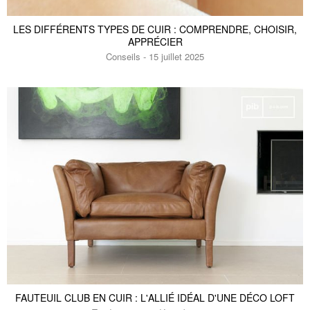
LES DIFFÉRENTS TYPES DE CUIR : COMPRENDRE, CHOISIR,
APPRÉCIER
Conseils - 15 juillet 2025
Table basse en cuir marron
Fauteuil en cuir camel
Goldfield
Hamar
1480 €
1880 €
Fauteuil en cuir bordeaux
Fauteuil aviateur en cuir camel
Atsullivan
Panavia
2480 €
1380 €
1100 €
-20%
FAUTEUIL CLUB EN CUIR : L'ALLIÉ IDÉAL D'UNE DÉCO LOFT