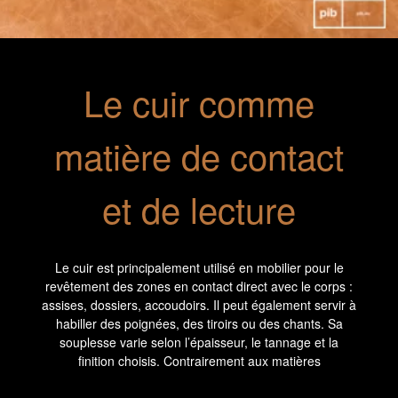
Fauteuil en cuir cognac et chêne
Canapé 2 places en cuir
Le cuir comme
Andersen
Atsullivan
2580 €
3395 €
matière de contact
et de lecture
Le cuir est principalement utilisé en mobilier pour le
Méridienne en chêne et tissu crème
Canapé 2 places en cuir chocolat
revêtement des zones en contact direct avec le corps :
Alba
Ariston
assises, dossiers, accoudoirs. Il peut également servir à
3280 €
habiller des poignées, des tiroirs ou des chants. Sa
780 €
620 €
-20%
souplesse varie selon l’épaisseur, le tannage et la
finition choisis. Contrairement aux matières
synthétiques, il se transforme avec le temps : il se
patine, s’assouplit ou se marque selon la fréquence et