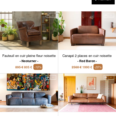
Fauteuil en cuir pleine fleur noisette
Canapé 2 places en cuir noisette
Neoturner
Red Baron
895 €
805 €
-10%
2560 €
1990 €
-20%