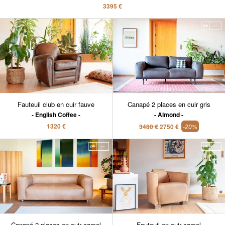
3395 €
Fauteuil club en cuir fauve
Canapé 2 places en cuir gris
English Coffee
Almond
1320 €
3480 €
2750 €
-20%
Canapé 2 places en cuir camel
Fauteuil en cuir camel