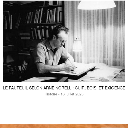
Fauteuil en cuir gris
Hamar
1880 €
1500 €
-20%
Grand canapé chesterfield en cuir
Fauteuil en cuir havane
LE FAUTEUIL SELON ARNE NORELL : CUIR, BOIS, ET EXIGENCE
Weston
Almond
Histoire - 16 juillet 2025
3980 €
3150 €
-20%
2180 €
1700 €
-20%