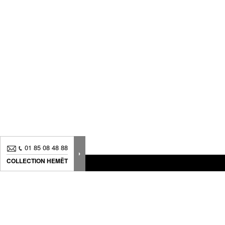
01 85 08 48 88
COLLECTION HEMËT
Nouveautés, bons plans.. Inscrivez-vous à
notre
newsletter
pour suivre
toute notre actualité