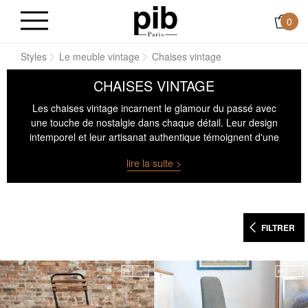
0
il
Styles
Le meuble vintage
Chaises vintage
CHAISES VINTAGE
Les chaises vintage incarnent le glamour du passé avec
une touche de nostalgie dans chaque détail. Leur design
intemporel et leur artisanat authentique témoignent d'une
époque révolue, tout en apportant une élégance classique
lire la suite >
à nos espaces contemporains. Chaque
chaise vintage
raconte une histoire unique, invitant à s'asseoir et à revivre
un morceau d'histoire à travers un mobilier qui reste à
jamais chic.
FILTRER