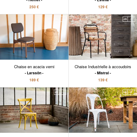
250 €
129 €
Chaise en acacia verni
Chaise Industrielle à accoudoirs
Larssön
Mistral
189 €
139 €