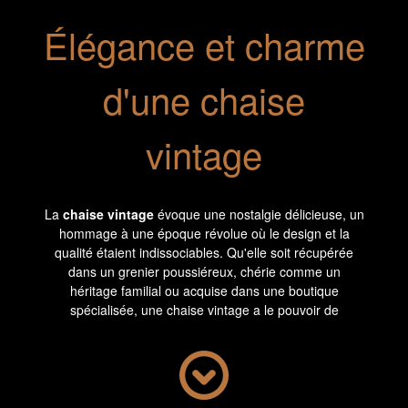
Élégance et charme
d'une chaise
vintage
La
chaise vintage
évoque une nostalgie délicieuse, un
hommage à une époque révolue où le design et la
qualité étaient indissociables. Qu'elle soit récupérée
dans un grenier poussiéreux, chérie comme un
héritage familial ou acquise dans une boutique
spécialisée, une chaise vintage a le pouvoir de
rehausser l'ambiance d'un intérieur, d'apporter une
touche d'élégance raffinée et de charme intemporel.
La chaise vintage est bien plus qu'un simple
meuble
fonctionnel
, c'est une oeuvre d'art, une expression du