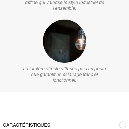
raffiné qui valorise le style industriel de
l'ensemble.
La lumière directe diffusée par l'ampoule
nue garantit un éclairage franc et
fonctionnel.
CARACTÉRISTIQUES