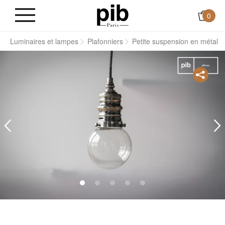
0
s
Luminaires et lampes
Plafonniers
Petite suspension en métal 