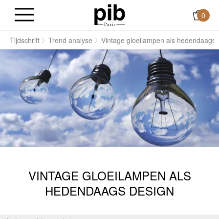
0
e
Tijdschrift
Trend analyse
Vintage gloeilampen als hedendaags 
VINTAGE GLOEILAMPEN ALS
HEDENDAAGS DESIGN