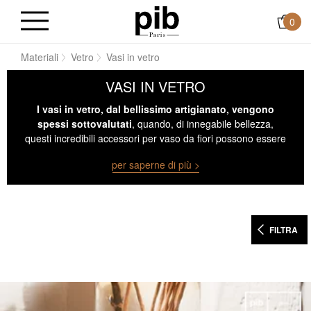
0
me
Materiali
Vetro
Vasi in vetro
VASI IN VETRO
I vasi in vetro, dal bellissimo artigianato, vengono
spessi sottovalutati
, quando, di innegabile bellezza,
questi incredibili accessori per vaso da fiori possono essere
collocati in qualsiasi stanza, essendo impeccabili in ogni
per saperne di più >
stile di interior design e aggiungendo un tocco di lusso e
benessere dove necessario.
FILTRA