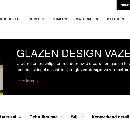
SPEC
en Scandinavisch design
e nieuwe trend
RODUCTEN
RUIMTES
STIJLEN
MATERIALEN
KLEUREN
GLAZEN DESIGN VAZ
Creëer een prachtige entree door uw dierbaren en gasten te
met een spiegel of schilderij en
glazen design vazen met ve
meer lezen >
Materiaal
Gebruikruimte
Stijl
Kenmerkend detai