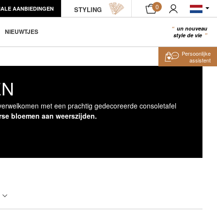
0
IALE AANBIEDINGEN
STYLING
un nouveau
0
NIEUWTJES
style de vie
Persoonlijke
assistent
EN
 verwelkomen met een prachtig gedecoreerde consoletafel
rse bloemen aan weerszijden.
l