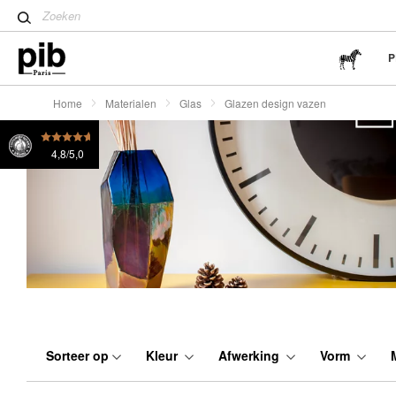
stijl
Tips voor het creëren van e
Antieke huismeubelen zijn d
P
Home
Materialen
Glas
Glazen design vazen
4,8/5,0
Sorteer op
Kleur
Afwerking
Vorm