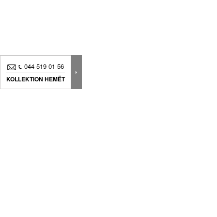
044 519 01 56
KOLLEKTION HEMËT
Neuheiten, Dekorationstipps ? Abonnieren Sie
unseren
Newsletter
um immer am neuesten Stand zu sein