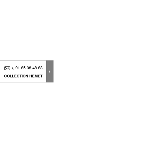
allier efficacité, stabilité et neutralité formelle. Ils
s’inscrivent dans une logique d’éclairage rigoureux, au
service d’un usage quotidien sans surcharge
esthétique. Cette sélection rassemble des pièces
techniques, robustes et adaptées à chaque zone du
jardin ou de la façade.
01 85 08 48 88
COLLECTION HEMËT
Nouveautés, bons plans.. Inscrivez-vous à
notre
newsletter
pour suivre
toute notre actualité