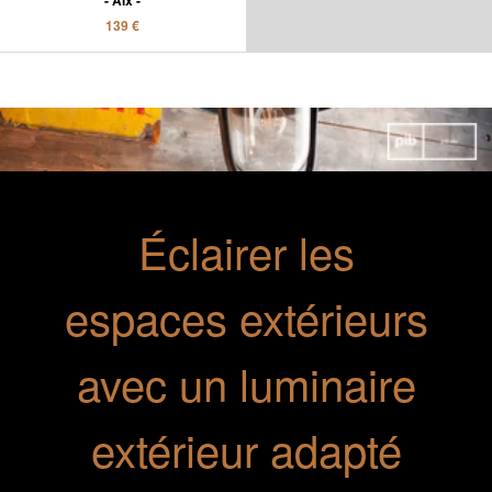
Aix
139 €
Éclairer les
espaces extérieurs
avec un luminaire
extérieur adapté