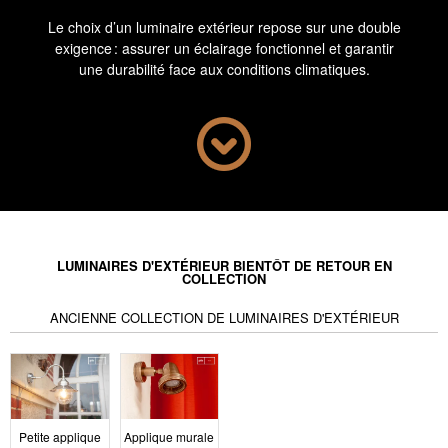
Le choix d’un luminaire extérieur repose sur une double
exigence : assurer un éclairage fonctionnel et garantir
une durabilité face aux conditions climatiques.
Contrairement à un usage intérieur, les luminaires
extérieurs sont exposés à l’humidité, aux écarts
thermiques et aux projections. Les matériaux doivent
être traités ou intrinsèquement résistants : acier
inoxydable, aluminium thermolaqué, verre technique.
Les modèles sélectionnés dans cette catégorie
répondent à des normes précises (IP44 minimum) pour
un usage sécurisé en zone extérieure, sans concession
sur l’esthétique ni sur la lisibilité des formes.
LUMINAIRES D'EXTÉRIEUR BIENTÔT DE RETOUR EN
COLLECTION
Fonctions
ANCIENNE COLLECTION DE LUMINAIRES D'EXTÉRIEUR
principales et
répartition des
Petite applique
Applique murale