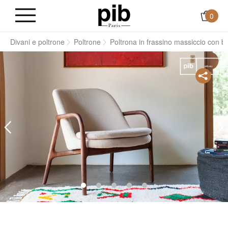
0
i
Divani e poltrone
Poltrone
Poltrona in frassino massiccio con b