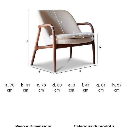
a.
70
b.
41
c.
78
d.
80
e.
3
f.
41
g.
61
h.
57
cm
cm
cm
cm
cm
cm
cm
cm
Peso e Dimensioni
Categoria di prodotti