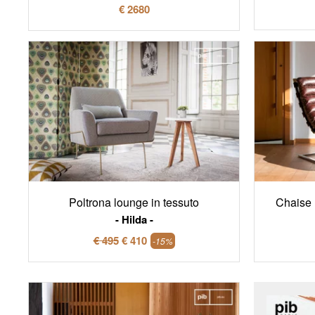
€ 2680
Poltrona lounge in tessuto
Chaise 
Hilda
€ 495
€ 410
-15%