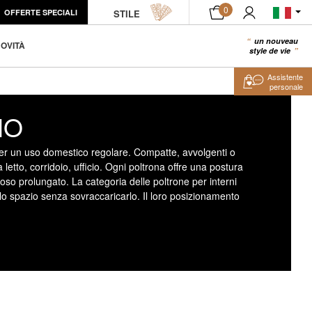
0
OFFERTE SPECIALI
STILE
un nouveau
0
OVITÀ
style de vie
Assistente
personale
NO
 per un uso domestico regolare. Compatte, avvolgenti o
letto, corridoio, ufficio. Ogni poltrona offre una postura
poso prolungato. La categoria delle poltrone per interni
lo spazio senza sovraccaricarlo. Il loro posizionamento