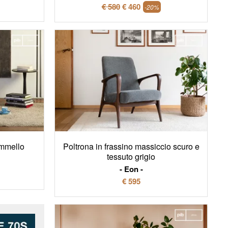
€ 580
€ 460
-20%
ammello
Poltrona in frassino massiccio scuro e
tessuto grigio
Eon
€ 595