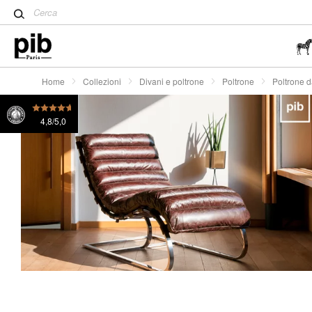
Tavolo Tulip: un classico de
Wabi-Sabi: l'arte di trovare la
semplicità
Home
Collezioni
Divani e poltrone
Poltrone
Poltrone d
4,8/5,0