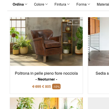
Ordina
Colore
Finitura
Forma
Materia
Poltrona in pelle pieno fiore nocciola
Sedia s
Neoturner
€ 895
€ 805
-10%