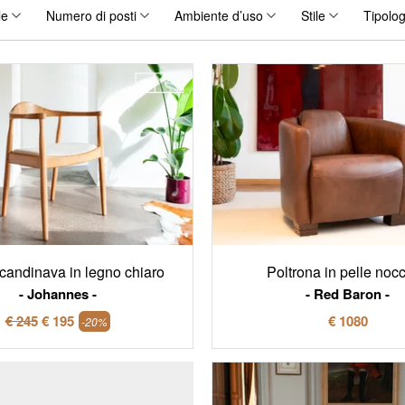
le
Numero di posti
Ambiente d’uso
Stile
Tipolog
candinava in legno chiaro
Poltrona in pelle nocc
Johannes
Red Baron
€ 245
€ 195
€ 1080
-20%