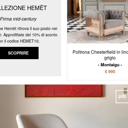
LLEZIONE HEMËT
Firma mid-century
ne Hemët ritrova il suo posto nei
ni. Approfittate del 10% di sconto
on il codice HEMET10.
Poltrona Chesterfield in lin
SCOPRIRE
grigio
Montaigu
€ 995