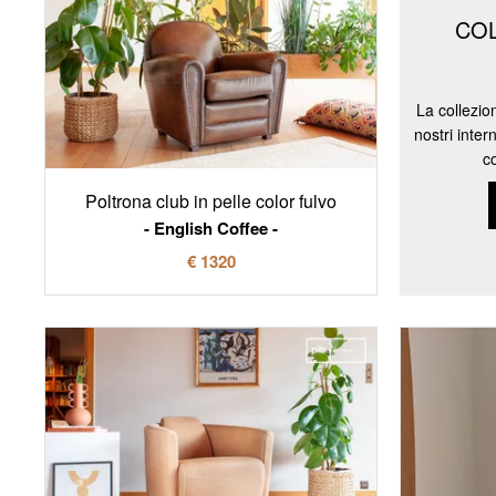
CO
La collezio
nostri inter
c
Poltrona club in pelle color fulvo
English Coffee
€ 1320