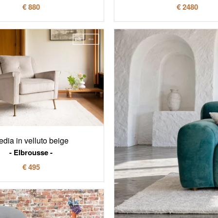
€ 880
€ 2480
edia in velluto beige
Elbrousse
€ 495