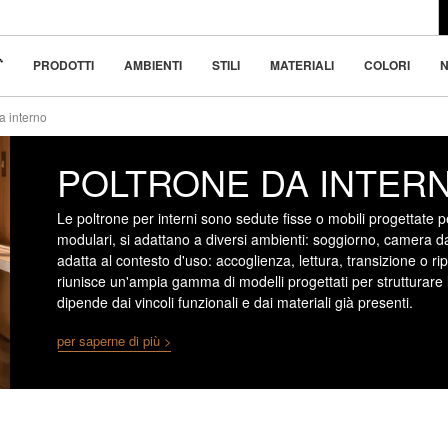
l design moderno
 bellezza nella
PRODOTTI
AMBIENTI
STILI
MATERIALI
COLORI
N
a interno
POLTRONE DA INTER
Le poltrone per interni sono sedute fisse o mobili progettate
modulari, si adattano a diversi ambienti: soggiorno, camera da 
adatta al contesto d'uso: accoglienza, lettura, transizione o ri
riunisce un'ampia gamma di modelli progettati per strutturare 
dipende dai vincoli funzionali e dai materiali già presenti.
per saperne di più >