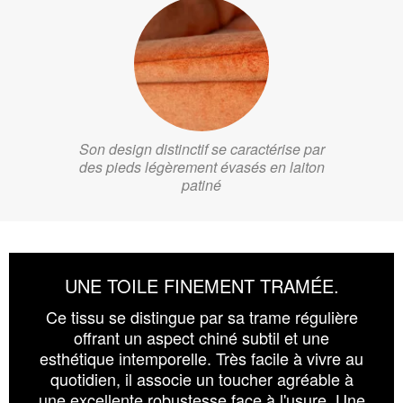
Son design distinctif se caractérise par
des pieds légèrement évasés en laiton
patiné
UNE TOILE FINEMENT TRAMÉE.
Ce tissu se distingue par sa trame régulière
offrant un aspect chiné subtil et une
esthétique intemporelle. Très facile à vivre au
quotidien, il associe un toucher agréable à
une excellente robustesse face à l'usure. Une