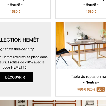
Hemët
Hemët
1580 €
1580 €
LLECTION HEMËT
ignature mid-century
on Hemët retrouve sa place dans
ieurs. Profitez de -10% avec le
code HEMET10.
Table de repas en no
DÉCOUVRIR
Neutra
780 €
620 €
-20%