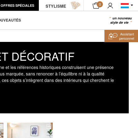
0
OFFRES SPÉCIALES
STYLISME
un nouveau
0
OUVEAUTÉS
style de vie
Assistant
personnel
ET DÉCORATIF
ne et les références historiques construisent une présence
lus marquée, sans renoncer à l’équilibre ni à la qualité
s, ces objets s’intègrent dans des intérieurs qui cherchent le