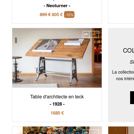
Neoturner
895 €
805 €
-10%
CO
S
La collecti
nos intér
Table d'architecte en teck
1928
1680 €