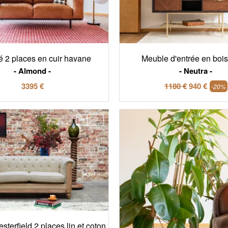
 2 places en cuir havane
Meuble d'entrée en bois
Almond
Neutra
3395 €
1180 €
940 €
-20%
terfield 2 places lin et coton