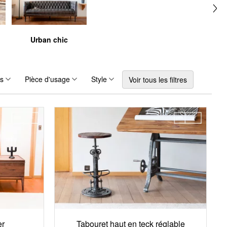
Urban chic
rs
Pièce d'usage
Style
Voir tous les filtres
er
Tabouret haut en teck réglable