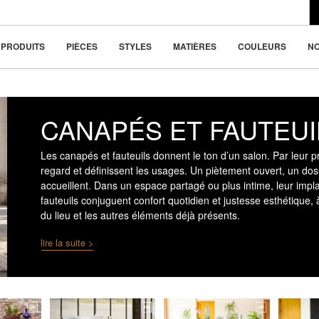
du design moderne
la beauté dans la
PRODUITS
PIÈCES
STYLES
MATIÈRES
COULEURS
N
CANAPÉS ET FAUTEUI
Les canapés et fauteuils donnent le ton d’un salon. Par leur pr
regard et définissent les usages. Un piètement ouvert, un doss
accueillent. Dans un espace partagé ou plus intime, leur impla
fauteuils conjuguent confort quotidien et justesse esthétique, à
du lieu et les autres éléments déjà présents.
lire la suite >