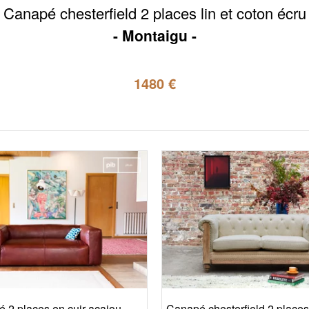
Canapé chesterfield 2 places lin et coton écru
Montaigu
1480 €
 2 places en cuir acajou
Canapé chesterfield 2 places 