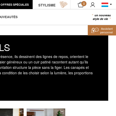
0
OFFRES SPÉCIALES
STYLISME
un nouveau
0
OUVEAUTÉS
style de vie
Assistant
personnel
LS
ésence, ils dessinent des lignes de repos, orientent le
ier généreux ou un cuir patiné racontent autant qu’ils
ntation structure la pièce sans la figer. Les canapés et
 condition de les choisir selon la lumière, les proportions