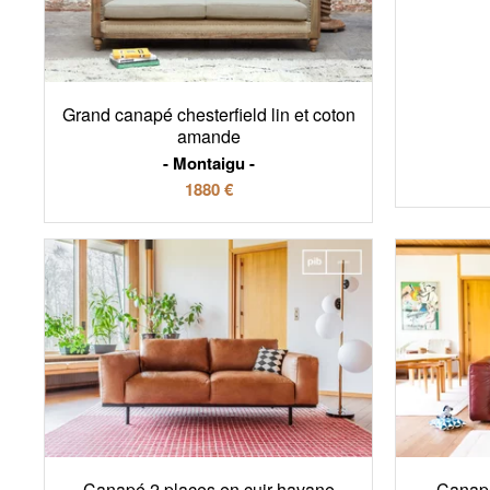
Grand canapé chesterfield lin et coton
amande
Montaigu
1880 €
Canapé 2 places en cuir havane
Canapé