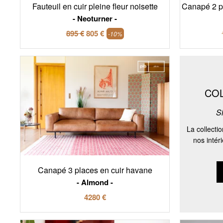
Fauteuil en cuir pleine fleur noisette
Canapé 2 pl
Neoturner
895 €
805 €
-10%
CO
S
La collecti
nos intér
Canapé 3 places en cuir havane
Almond
4280 €