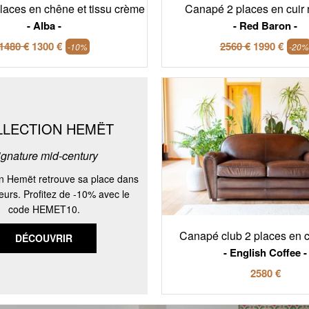
aces en chêne et tissu crème
Canapé 2 places en cuir 
Alba
Red Baron
1480 €
1300 €
2560 €
1990 €
-10%
-20%
LLECTION HEMËT
ignature mid-century
on Hemët retrouve sa place dans
ieurs. Profitez de -10% avec le
code HEMET10.
Canapé club 2 places en c
DÉCOUVRIR
English Coffee
2580 €