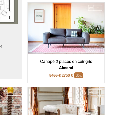
ce
Canapé 2 places en cuir gris
Almond
3480 €
2750 €
-20%