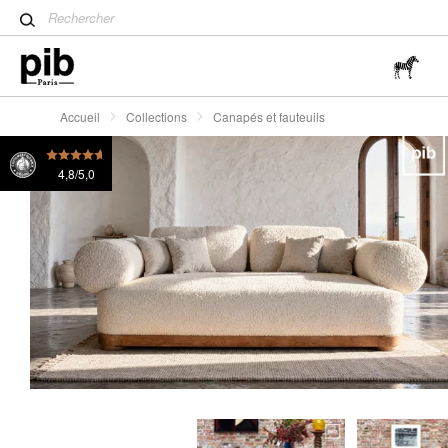
Table tulipe : un classique 
Wabi-Sabi : L'art de trouver 
simplicité
Accueil
Collections
Canapés et fauteuils
4,8/5,0