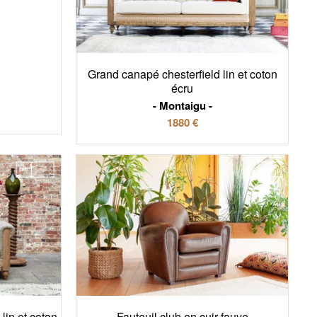
Grand canapé chesterfield lin et coton
écru
Montaigu
1880 €
lin et coton
Fauteuil club en cuir fauve