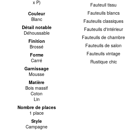
x P)
Fauteuil tissu
Fauteuils blancs
Couleur
Blanc
Fauteuils classiques
Détail notable
Fauteuils d'intérieur
Déhoussable
Fauteuils de chambre
Finition
Fauteuils de salon
Brossé
Fauteuils vintage
Forme
Carré
Rustique chic
Garnissage
Mousse
Matière
Bois massif
Coton
Lin
Nombre de places
1 place
Style
Campagne