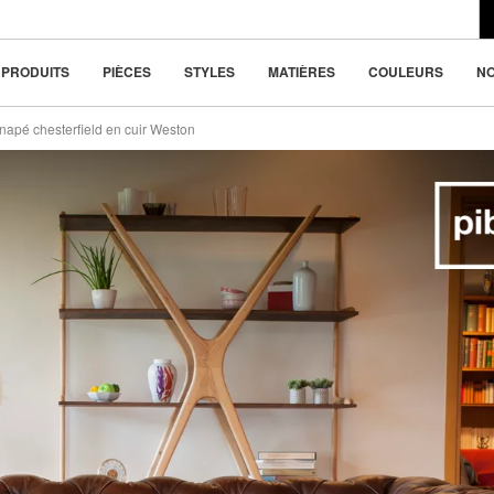
du design moderne
150 €
(-21%)
ou 4x
787.5 €
la beauté dans la
PRODUITS
PIÈCES
STYLES
MATIÈRES
COULEURS
N
napé chesterfield en cuir Weston