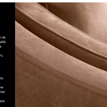
ir de
aillé
e
 5%
t
tte
ver
cher
aque