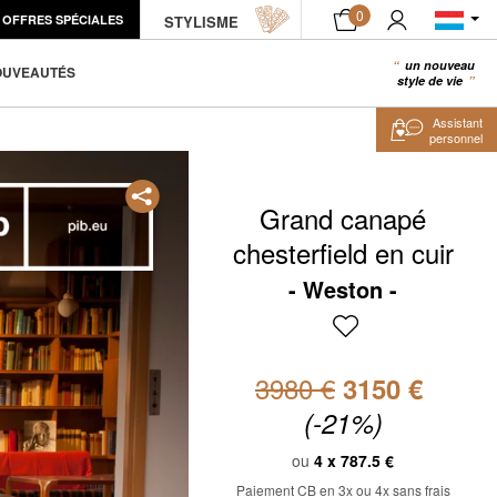
0
OFFRES SPÉCIALES
ÉCHANTILLON PRODUIT
STYLISME
AJOUTER AU PANIER
un nouveau
0
OUVEAUTÉS
style de vie
Assistant
personnel
Grand canapé
chesterfield en cuir
Weston
3980 €
3150 €
(-21%)
ou
4 x
787.5 €
Paiement CB en 3x ou 4x sans frais