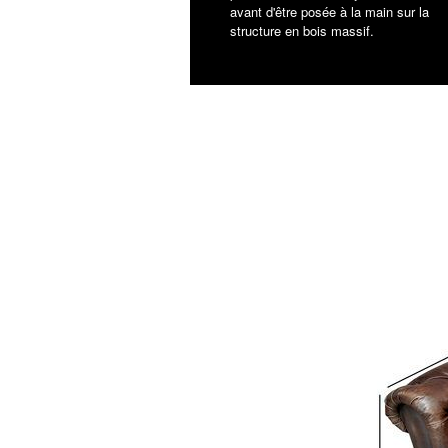
avant d'être posée à la main sur la
structure en bois massif.