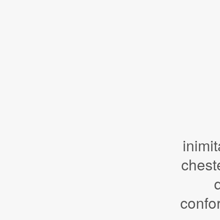
inimi
cheste
q
confor