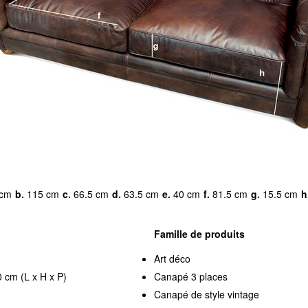
cm
b.
115 cm
c.
66.5 cm
d.
63.5 cm
e.
40 cm
f.
81.5 cm
g.
15.5 cm
h
Famille de produits
Art déco
 cm (L x H x P)
Canapé 3 places
Canapé de style vintage