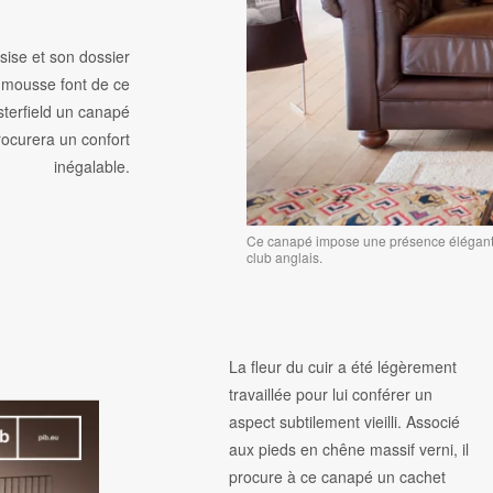
sise et son dossier
 mousse font de ce
terfield un canapé
rocurera un confort
inégalable.
Ce canapé impose une présence élégante 
club anglais.
La fleur du cuir a été légèrement
travaillée pour lui conférer un
aspect subtilement vieilli. Associé
aux pieds en chêne massif verni, il
procure à ce canapé un cachet