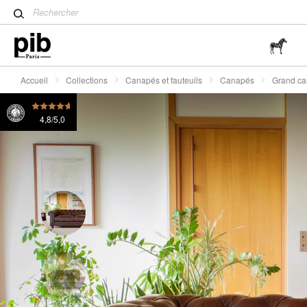
Table tulipe : un classique 
Grand canapé chesterfield en cuir Weston
3980 €
3
Wabi-Sabi : L'art de trouver 
simplicité
Accueil
Collections
Canapés et fauteuils
Canapés
Grand ca
4,8/5,0