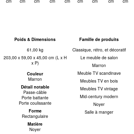
cm
cm
cm
cm
cm
cm
cm
cm
cm
Poids & Dimensions
Famille de produits
61,00 kg
Classique, rétro, et décoratif
203,00 x 59,00 x 45,00 cm (L x H
Le meuble de salon
x P)
Marron
Meuble TV scandinave
Couleur
Marron
Meubles TV en bois
Détail notable
Meubles TV vintage
Passe-câble
Mid-century modern
Porte battante
Porte coulissante
Noyer
Forme
Salle à manger
Rectangulaire
Matière
Noyer