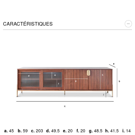
CARACTÉRISTIQUES
a.
45
b.
59
c.
203
d.
49.5
e.
20
f.
20
g.
48.5
h.
41.5
i.
14