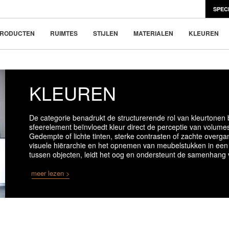
SPEC
en Scandinavisch design
e nieuwe trend
RODUCTEN
RUIMTES
STIJLEN
MATERIALEN
KLEUREN
KLEUREN
De categorie benadrukt de structurerende rol van kleurtonen b
sfeerelement beïnvloedt kleur direct de perceptie van volumes
Gedempte of lichte tinten, sterke contrasten of zachte overg
visuele hiërarchie en het opnemen van meubelstukken in een 
tussen objecten, leidt het oog en ondersteunt de samenhang 
meer lezen >