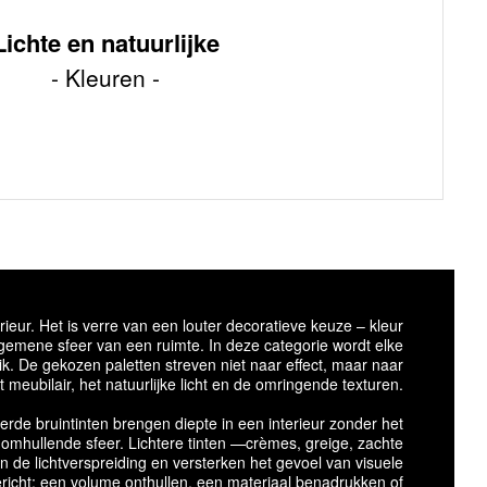
Lichte en natuurlijke
Kleuren
ieur. Het is verre van een louter decoratieve keuze – kleur
algemene sfeer van een ruimte. In deze categorie wordt elke
uik. De gekozen paletten streven niet naar effect, maar naar
 meubilair, het natuurlijke licht en de omringende texturen.
rde bruintinten brengen diepte in een interieur zonder het
omhullende sfeer. Lichtere tinten —crèmes, greige, zachte
n de lichtverspreiding en versterken het gevoel van visuele
ericht: een volume onthullen, een materiaal benadrukken of