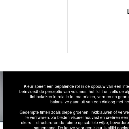
Kleur speelt een bepalende rol in de opbouw van een inter
beïnvloedt de perceptie van volumes, het licht en zelfs de 
tint bekeken in relatie tot materialen, vormen en gebr
balans: ze gaan uit van een dialoog met het
Gedempte tinten zoals diepe groenen, inktblauwen of verwee
te verzwaren. Ze bieden visueel houvast en creëren een 
okers— structureren de ruimte op subtiele wijze, bevordere
samenhang. De keuze voor een kleur is altijd doelg