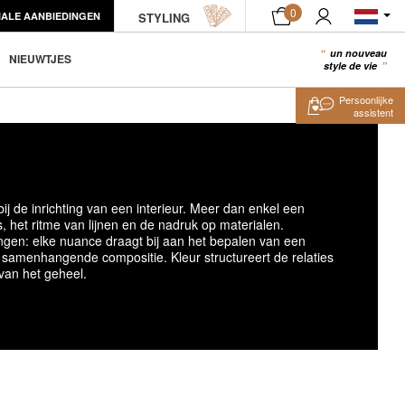
0
IALE AANBIEDINGEN
STYLING
un nouveau
0
NIEUWTJES
style de vie
Persoonlijke
Persoonlijke
assistent
assistent
ij de inrichting van een interieur. Meer dan enkel een
, het ritme van lijnen en de nadruk op materialen.
angen: elke nuance draagt bij aan het bepalen van een
samenhangende compositie. Kleur structureert de relaties
van het geheel.