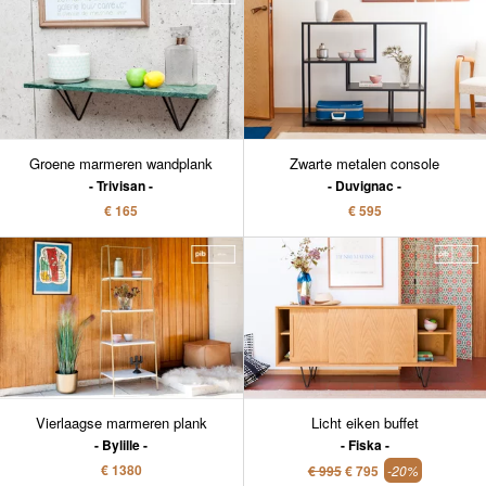
Groene marmeren wandplank
Zwarte metalen console
Trivisan
Duvignac
€ 165
€ 595
Vierlaagse marmeren plank
Licht eiken buffet
Bylille
Fiska
€ 1380
€ 995
€ 795
-20%