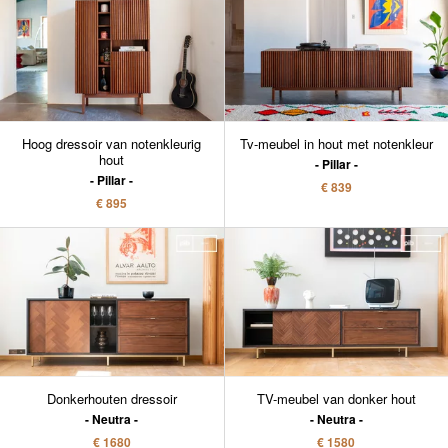
Hoog dressoir van notenkleurig
Tv-meubel in hout met notenkleur
hout
Pillar
Pillar
€ 839
€ 895
Donkerhouten dressoir
TV-meubel van donker hout
Neutra
Neutra
€ 1680
€ 1580