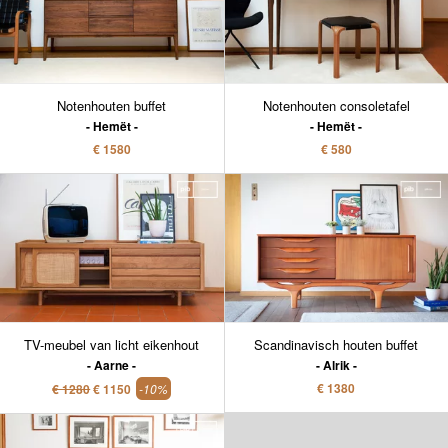
Notenhouten buffet
Notenhouten consoletafel
Hemët
Hemët
€ 1580
€ 580
TV-meubel van licht eikenhout
Scandinavisch houten buffet
Aarne
Alrik
€ 1380
€ 1280
€ 1150
-10%