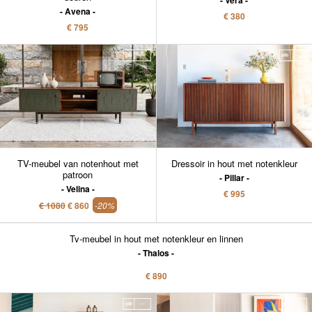
Vera
Avena
€ 380
€ 795
TV-meubel van notenhout met
Dressoir in hout met notenkleur
patroon
Pillar
Velina
€ 995
€ 1080
€ 860
-20%
Tv-meubel in hout met notenkleur en linnen
Thalos
€ 890