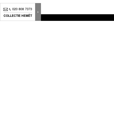
020 808 7373
COLLECTIE HEMËT
Nieuws, Tips... Schrijf je in voor onze nieuwsbrief en
volg onze laatste updates
Wij bieden producten aan die zijn ontworpen om uw unieke stijl te
creëren met een perfecte afwerking en een tijdloos ontwerp om
stijlvolle elementen in een perfecte harmonie te combineren.