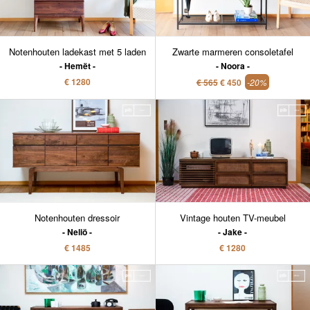
Notenhouten ladekast met 5 laden
Zwarte marmeren consoletafel
Hemët
Noora
€ 1280
€ 565
€ 450
-20%
Notenhouten dressoir
Vintage houten TV-meubel
Neliö
Jake
€ 1485
€ 1280