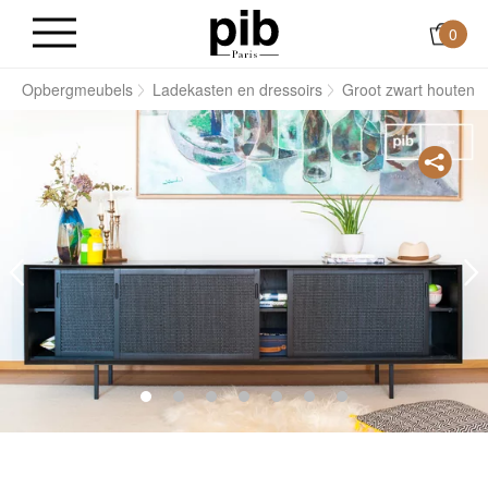
0
s
Opbergmeubels
Ladekasten en dressoirs
Groot zwart houten 