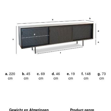
a.
220
b.
45
c.
69
d.
46
e.
19
f.
148
g.
73
cm
cm
cm
cm
cm
cm
cm
Gewicht en Afmetingen
Product genre