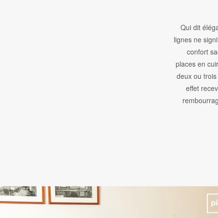
Qui dit élég
lignes ne sign
confort sa
places en cuir
deux ou trois
effet rece
rembourrage