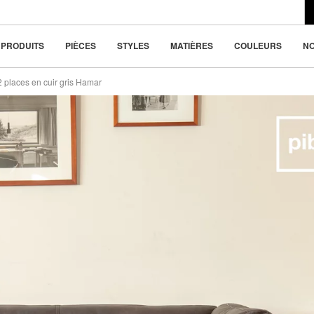
du design moderne
623.8 €
la beauté dans la
PRODUITS
PIÈCES
STYLES
MATIÈRES
COULEURS
N
 places en cuir gris Hamar