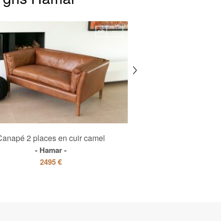
Canapé 2 places en cuir camel
Canapé 3 places 
Hamar
Krieg
2495 €
3980 