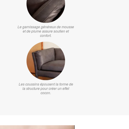
Le garnissage généreux de mousse
et de plume assure soutien et
confort.
Les coussins épousent la forme de
la structure pour créer un effet
cocon.