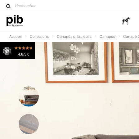
Table tulipe : un classique 
Canapé 2 places en cuir gris Hamar
2495 €
ou 4x
Wabi-Sabi : L'art de trouver 
simplicité
Accueil
Collections
Canapés et fauteuils
Canapés
Canapé 2
4,8/5,0