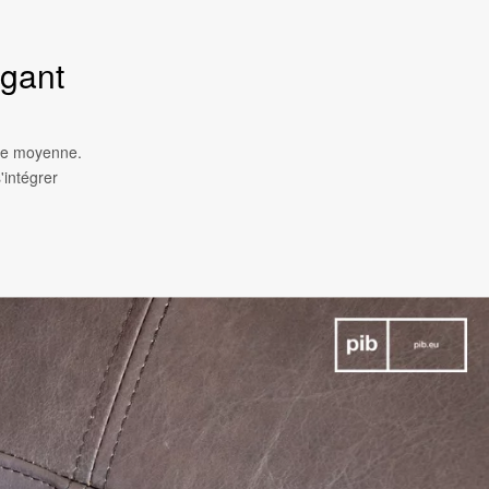
égant
lle moyenne.
'intégrer