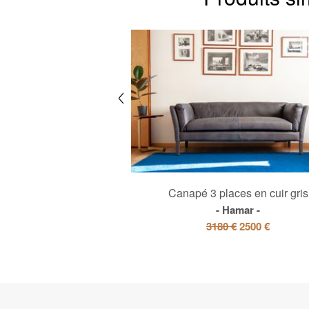
ces en cuir acajou
Canapé 3 places en cuir gris
rieger
Hamar
3580 €
3180 €
2500 €