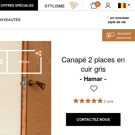
0
OFFRES SPÉCIALES
STYLISME
un nouveau
0
OUVEAUTÉS
style de vie
Assistant
personnel
Canapé 2 places en
cuir gris
Hamar
2 avis
CONTACTEZ NOUS