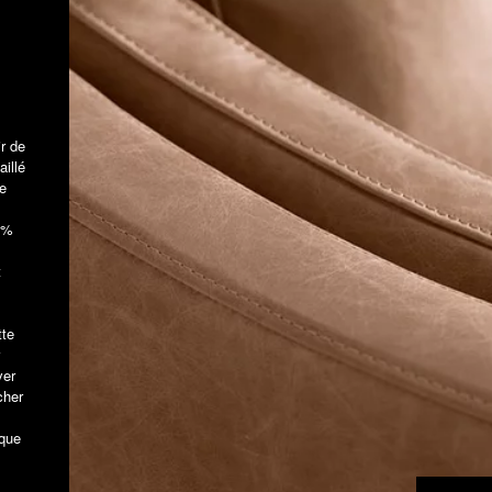
ir de
aillé
e
 5%
t
tte
ver
cher
aque