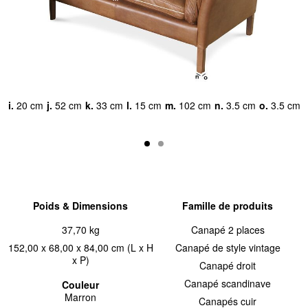
cm
a.
23
b.
65
c.
17
d.
42
e.
13
f.
78
g.
152
h.
84
i.
cm
cm
cm
cm
cm
cm
cm
cm
Poids & Dimensions
Famille de produits
37,70 kg
Canapé 2 places
152,00 x 68,00 x 84,00 cm (L x H
Canapé de style vintage
x P)
Canapé droit
Canapé scandinave
Couleur
Marron
Canapés cuir