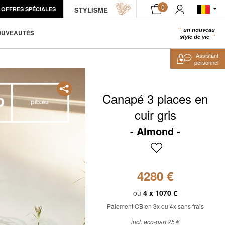
0
OFFRES SPÉCIALES
ÉCHANTILLON PRODUIT
STYLISME
AJOUTER AU PANIER
un nouveau
0
OUVEAUTÉS
style de vie
Assistant
personnel
Canapé 3 places en
cuir gris
Almond
4280 €
ou
4 x
1070 €
Paiement CB en 3x ou 4x sans frais
incl. eco-part 25 €