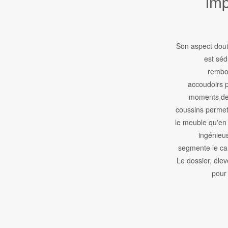
im
Son aspect doui
est séd
rembou
accoudoirs 
moments de 
coussins permet
le meuble qu'en
ingénieu
segmente le ca
Le dossier, éle
pour 