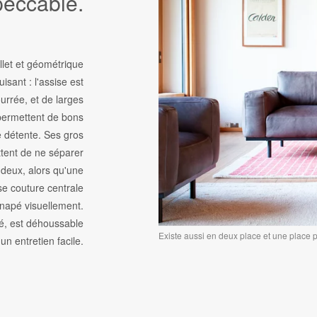
peccable.
llet et géométrique
uisant : l'assise est
rrée, et de larges
permettent de bons
détente. Ses gros
tent de ne séparer
 deux, alors qu'une
se couture centrale
napé visuellement.
vé, est déhoussable
Existe aussi en deux place et une place 
un entretien facile.