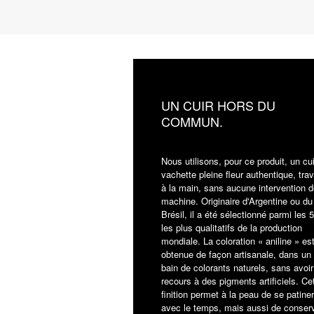
UN CUIR HORS DU
COMMUN.
Nous utilisons, pour ce produit, un cu
vachette pleine fleur authentique, trav
à la main, sans aucune intervention d
machine. Originaire d'Argentine ou du
Brésil, il a été sélectionné parmi les
les plus qualitatifs de la production
mondiale. La coloration « aniline » es
obtenue de façon artisanale, dans un
bain de colorants naturels, sans avoir
recours à des pigments artificiels. Ce
finition permet à la peau de se patiner
avec le temps, mais aussi de conser