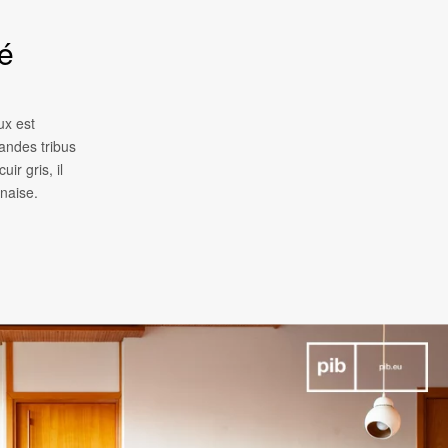
é
ux est
andes tribus
ir gris, il
naise.