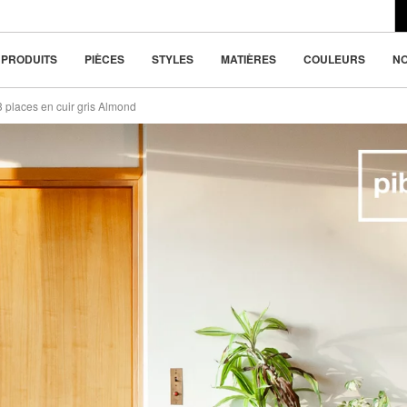
du design moderne
1070 €
la beauté dans la
PRODUITS
PIÈCES
STYLES
MATIÈRES
COULEURS
N
 places en cuir gris Almond