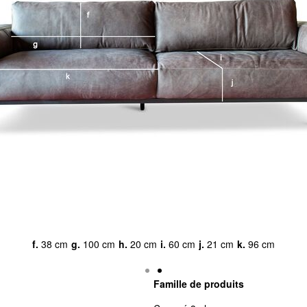
a.
240 cm
b.
105 cm
c.
61 cm
d.
40 cm
e.
18 cm
Famille de produits