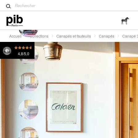
Table tulipe : un classique 
Canapé 3 places en cuir gris Almond
4280 €
ou 4x
Wabi-Sabi : L'art de trouver 
simplicité
Accueil
Collections
Canapés et fauteuils
Canapés
Canapé 3
4,8/5,0