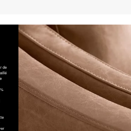
ir de
aillé
e
 5%
t
tte
ver