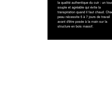
la qualité authentique du cuir : un tou
souple et agréable qui évite la
transpiration quand il faut chaud. Ch
peau nécessite 5 à 7 jours de travail
avant d'être posée à la main sur la
structure en bois massif.