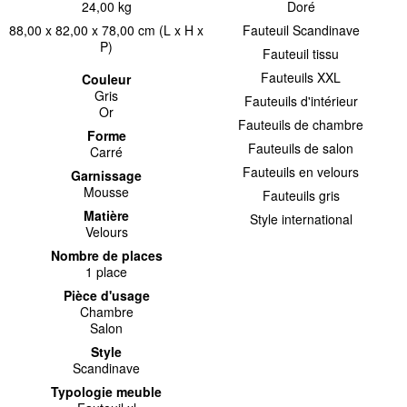
24,00 kg
Doré
88,00 x 82,00 x 78,00 cm (L x H x
Fauteuil Scandinave
P)
Fauteuil tissu
Fauteuils XXL
Couleur
Gris
Fauteuils d'intérieur
Or
Fauteuils de chambre
Forme
Fauteuils de salon
Carré
Fauteuils en velours
Garnissage
Mousse
Fauteuils gris
Matière
Style international
Velours
Nombre de places
1 place
Pièce d'usage
Chambre
Salon
Style
Scandinave
Typologie meuble