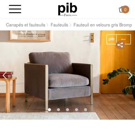
0
s
Canapés et fauteuils
Fauteuils
Fauteuil en velours gris Brompt