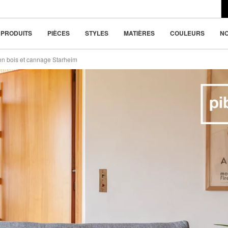
du design moderne
570 €
la beauté dans la
PRODUITS
PIÈCES
STYLES
MATIÈRES
COULEURS
N
n bois et cannage Starheim