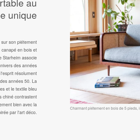
rtable au
le unique
 sur son piétement
e canapé en bois et
 Starheim associe
'univers des années
 l'esprit résolument
des années 50. La
s et le textile bleu
is chiné contrastent
ement bien avec la
Charmant piétement en bois de 5 pieds, 
irée par l'art déco.