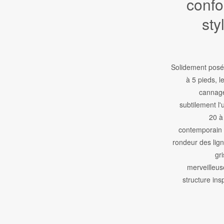
confo
sty
Solidement posé
à 5 pieds, l
cannage
subtilement l
20 à
contemporain 
rondeur des ligne
gr
merveilleus
structure insp