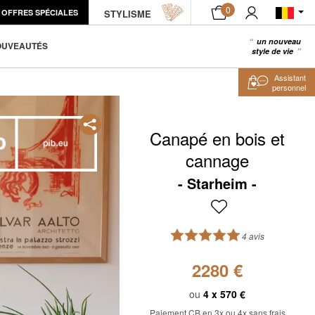
0
OFFRES SPÉCIALES
STYLISME
AJOUTER AU PANIER
un nouveau
0
OUVEAUTÉS
style de vie
Assistant
personnel
Canapé en bois et
cannage
Starheim
4 avis
2280 €
ou
4 x
570 €
Paiement CB en 3x ou 4x sans frais