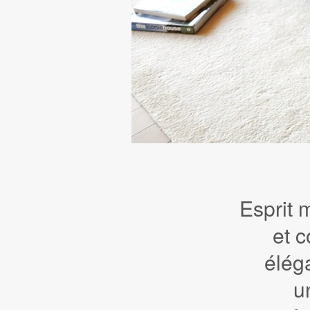
Esprit
et c
élég
u