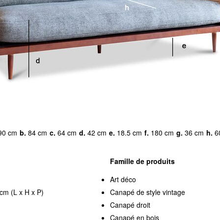
90 cm
b.
84 cm
c.
64 cm
d.
42 cm
e.
18.5 cm
f.
180 cm
g.
36 cm
h.
6
Famille de produits
Art déco
cm (L x H x P)
Canapé de style vintage
Canapé droit
Canapé en bois