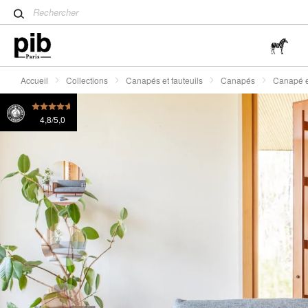
Table tulipe : un classique 
Canapé en bois et cannage Starheim
2280 €
ou 4x
Wabi-Sabi : L'art de trouver 
simplicité
Accueil
Collections
Canapés et fauteuils
Canapés
Canapé e
4,8/5,0