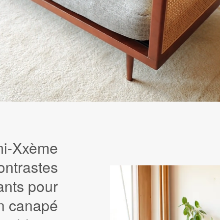
 mi-Xxème
ontrastes
ants pour
n canapé