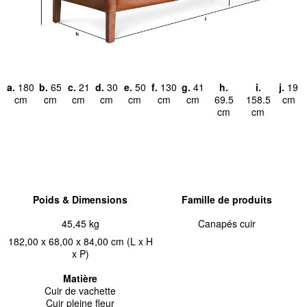
a.
180
b.
65
c.
21
d.
30
e.
50
f.
130
g.
41
h.
i.
j.
19
cm
cm
cm
cm
cm
cm
cm
69.5
158.5
cm
cm
cm
Poids & Dimensions
Famille de produits
45,45 kg
Canapés cuir
182,00 x 68,00 x 84,00 cm (L x H
x P)
Matière
Cuir de vachette
Cuir pleine fleur