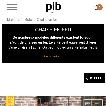
0
il
Matières
Métal
Chaise en fer
CHAISE EN FER
De nombreux modèles différents existent lorsqu'il
s'agit de chaises en fer.
Le style peut également différer
d'une chaise à l'autre. On peut trouver un style industriel, la
chaise en 100% métal sombre ou alors d'un style
lire la suite >
scandinave avec une structure très aérienne.
FILTRER