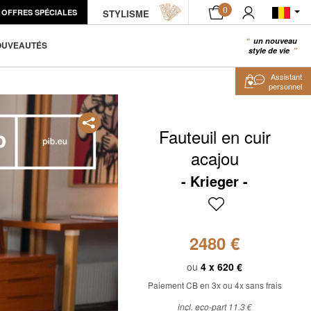
0
OFFRES SPÉCIALES
ÉCHANTILLON PRODUIT
STYLISME
AJOUTER AU PANIER
un nouveau
0
OUVEAUTÉS
style de vie
Assistant
personnel
Fauteuil en cuir
acajou
Krieger
2480 €
ou
4 x
620 €
Paiement CB en 3x ou 4x sans frais
incl. eco-part 11.3 €