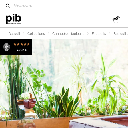
Table tulipe : un classique 
Fauteuil en cuir acajou Krieger
2480 €
ou 4x
620 €
Wabi-Sabi : L'art de trouver 
simplicité
Accueil
Collections
Canapés et fauteuils
Fauteuils
Fauteuil 
4,8/5,0