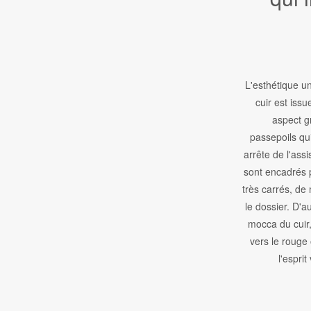
L'esthétique un
cuir est iss
aspect g
passepoils q
arrête de l'assi
sont encadrés 
très carrés, d
le dossier. D'au
mocca du cuir,
vers le rouge 
l'esprit