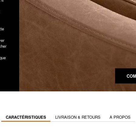
t
tte
ver
cher
aque
COM
CARACTÉRISTIQUES
LIVRAISON & RETOURS
A PROPOS