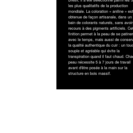
les plus qualitatifs de la production
mondiale. La coloration « aniline » es
obtenue de façon artisanale, dans un
bain de colorants naturels, sans avoir
recours à des pigments artificiels. Ce
finition permet à la peau de se patiner
avec le temps, mais aussi de conser
la qualité authentique du cuir : un tou
souple et agréable qui évite la
transpiration quand il faut chaud. Ch
peau nécessite 5 à 7 jours de travail
avant d'être posée à la main sur la
structure en bois massif.