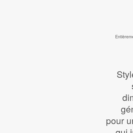
Entièreme
Styl
di
gé
pour u
qui i