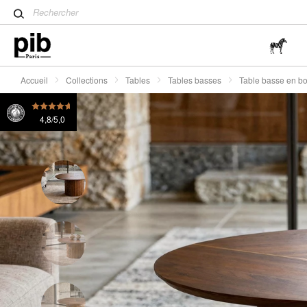
Table tulipe : un classique 
Table basse en bois teinte noyer Ligna
495 €
395 €
Wabi-Sabi : L'art de trouver 
simplicité
Accueil
Collections
Tables
Tables basses
Table basse en bo
4,8/5,0