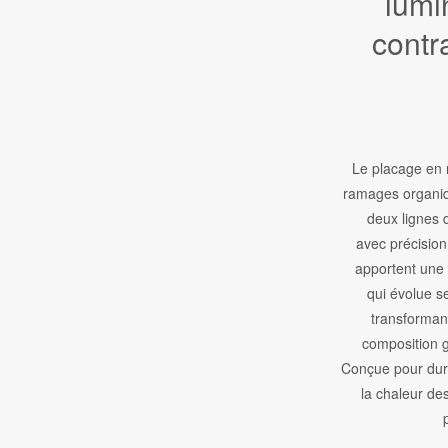
lumi
contr
Le placage en 
ramages organiq
deux lignes d
avec précision
apportent une 
qui évolue se
transforman
composition 
Conçue pour durer
la chaleur de