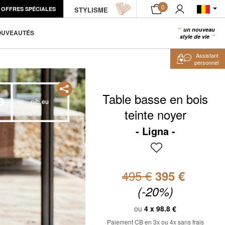
0
OFFRES SPÉCIALES
STYLISME
AJOUTER AU PANIER
un nouveau
0
OUVEAUTÉS
style de vie
Assistant
personnel
Table basse en bois
teinte noyer
Ligna
495 €
395 €
(-20%)
ou
4 x
98.8 €
Paiement CB en 3x ou 4x sans frais