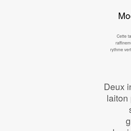
Mo
Cette t
raffinem
rythme vert
Deux i
laiton
g