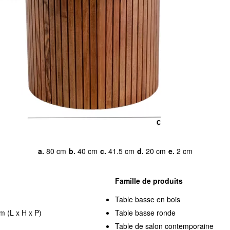
a.
80 cm
b.
40 cm
c.
41.5 cm
d.
20 cm
e.
2 cm
Famille de produits
Table basse en bois
m (L x H x P)
Table basse ronde
Table de salon contemporaine