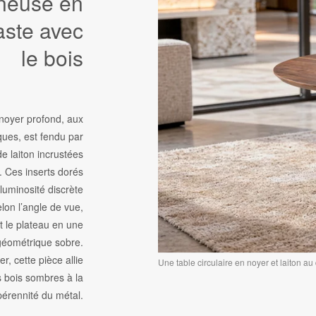
neuse en
aste avec
le bois
noyer profond, aux
ues, est fendu par
e laiton incrustées
. Ces inserts dorés
luminosité discrète
lon l’angle de vue,
t le plateau en une
géométrique sobre.
, cette pièce allie
Une table circulaire en noyer et laiton a
s bois sombres à la
pérennité du métal.