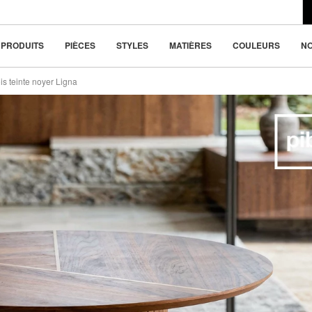
du design moderne
(-20%)
ou 4x
98.8 €
la beauté dans la
PRODUITS
PIÈCES
STYLES
MATIÈRES
COULEURS
N
is teinte noyer Ligna