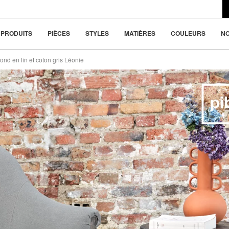
du design moderne
x
148.8 €
la beauté dans la
PRODUITS
PIÈCES
STYLES
MATIÈRES
COULEURS
N
rond en lin et coton gris Léonie