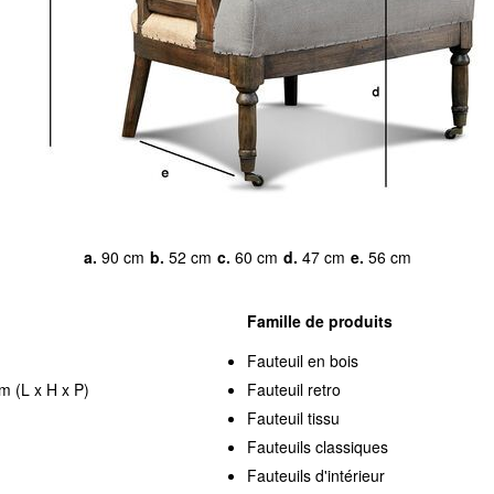
a.
90 cm
b.
52 cm
c.
60 cm
d.
47 cm
e.
56 cm
Famille de produits
Fauteuil en bois
m (L x H x P)
Fauteuil retro
Fauteuil tissu
Fauteuils classiques
Fauteuils d'intérieur