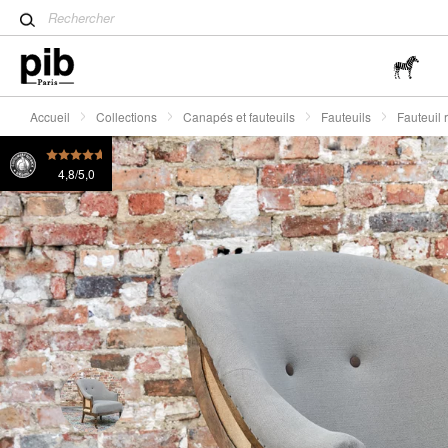
Table tulipe : un classique 
Fauteuil rond en lin et coton gris Léonie
595 €
ou 4
Wabi-Sabi : L'art de trouver 
simplicité
Accueil
Collections
Canapés et fauteuils
Fauteuils
Fauteuil 
4,8/5,0