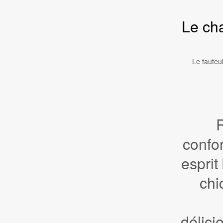
Le cha
Le fauteu
confor
espri
chi
délic