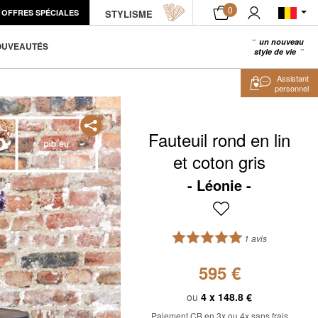
0
OFFRES SPÉCIALES
STYLISME
AJOUTER AU PANIER
un nouveau
0
OUVEAUTÉS
style de vie
Assistant
personnel
Fauteuil rond en lin
et coton gris
Léonie
1 avis
595 €
ou
4 x
148.8 €
Paiement CB en 3x ou 4x sans frais