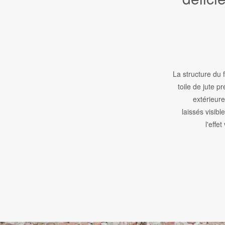
La structure du f
toile de jute p
extérieure
laissés visibl
l'effe