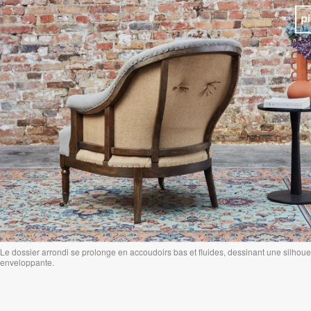
Le dossier arrondi se prolonge en accoudoirs bas et fluides, dessinant une silhoue
enveloppante.