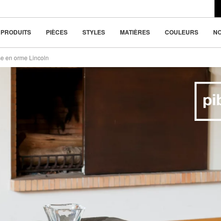
du design moderne
(-20%)
ou 4x
196.3 €
la beauté dans la
PRODUITS
PIÈCES
STYLES
MATIÈRES
COULEURS
N
e en orme Lincoln