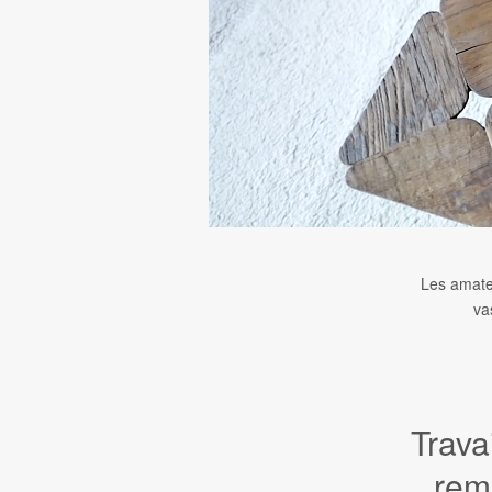
Les amateu
va
Trava
rem