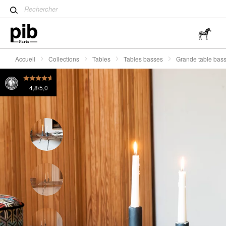
Table tulipe : un classique 
Grande table basse en orme Lincoln
985 €
785 €
Wabi-Sabi : L'art de trouver 
simplicité
Accueil
Collections
Tables
Tables basses
Grande table bass
4,8/5,0