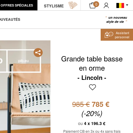
0
OFFRES SPÉCIALES
STYLISME
AJOUTER AU PANIER
un nouveau
0
OUVEAUTÉS
style de vie
Assistant
personnel
Grande table basse
en orme
Lincoln
985 €
785 €
(-20%)
ou
4 x
196.3 €
Paiement CB en 3x ou 4x sans frais