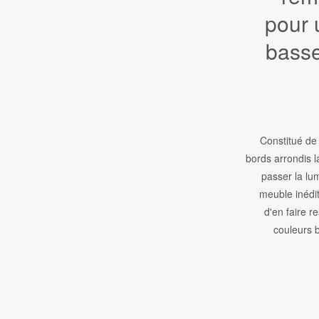
pour 
basse
Constitué de
bords arrondis l
passer la lum
meuble inédit
d'en faire r
couleurs b