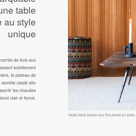
une table
 au style
unique
 carrés de bois aux
aissant subtilement
ière, le plateau de
 semble ciselé afin
essortir les chaudes
lond clair et foncé.
Vaste table basse aux fins pieds en biai